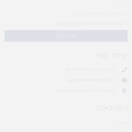
להירשם לחדשות של מעיין לגן
קראתי ואני מסכים\ה ל
מדיניות הפרטיות
עדכנו אותי!
יצירת קשר
סניף בית נחמיה - 03-9702955
web.gamlagan@gmail.com
(מחסן לוגי`) דרך הכלנית 81 (משק 81)
ניווט באתר
ראשי