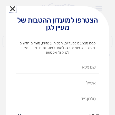
ילוג
תוכן
הצטרפו למועדון ההטבות של
לצוותי הוראה במוסדות חינוך וגני ילדים​
מעיין לגן
חברות | ארגונים | עסקים | פרטיים
קבלו מבצעים בלעדיים, הטבות עונתיות, מוצרים חדשים
ורעיונות שימושיים לגן, למעון ולמוסדות חינוך — ישירות
למייל ולוואטסאפ
דף הבית
מוצרים
מה הסיפור?
שם
מלא
אימייל
טלפון
נייד
אני