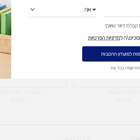
אני
בלת דיוור שיווקי
מסכים\ה ל
מדיניות הפרטיות
ות למועדון ההטבות
ההרשמה בכל עת
סודוקו ראשון שלי
טנגרם – משחק חשי
59.90
₪
69.90
₪
אתר
יצירת קשר