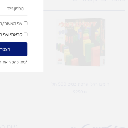
טלפון
נייד
אני
אני מאשר/ת ק
מאשר/ת
קראתי ואני 
קבלת
דיוור
הצטרפ
שיווקי
*ניתן להסיר את 
דומינו ראלי ערכת בסיס 500 חל'
99.90
₪
ניווט ב