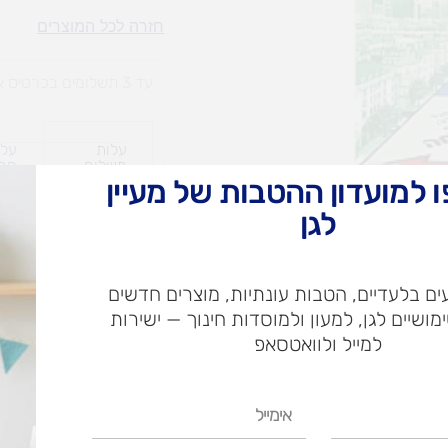
מונופול
חזרה לכל המוצרים
-
אלקטרוני
עד 3 תשלומים בכרטיס אשראי
עלות
עלו
משלוח​
חרי
 למועדון ההטבות של מעיין
לגן
ש"ח
ם בלעדיים, הטבות עונתיות, מוצרים חדשים
ש"ח
ימושיים לגן, למעון ולמוסדות חינוך — ישירות
איסוף עצמי בי
למייל ולוואטסאפ
אימייל