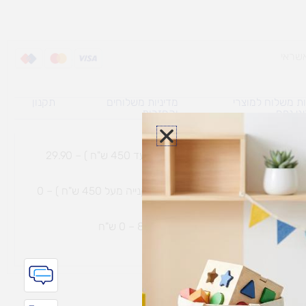
ת משלוח למוצרי
מדיניות משלוחים
תקנון
גי נפח ​
והחזרות
משלוח עם שליח עד הבית תוך 7 ימי עסקים (בקנייה עד 450 ש"ח ) – 29.90
משלוח חינם עם שליח עד הבית תוך 7 ימי עסקים (בקנייה מעל 450 ש"ח ) – 0
ת נחמיה – (מחסן לוגי`) דרך
הכלנית 81 – 0 ש"ח