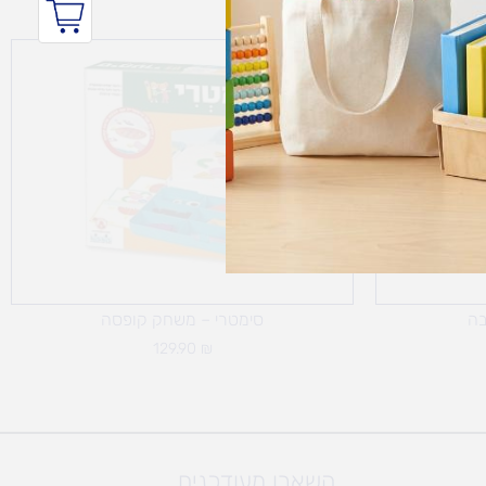
בה
סימטרי – משחק קופסה
129.90
₪
השארו מעודכנים