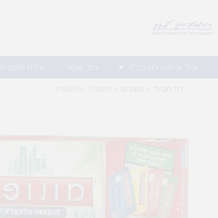
ילוג
תוכן
ציוד וריהוט לגן ובי"ס
ציוד שוטף
יצירה ואומנות
דף הבית
מוצרים
מונופול -אלקטרוני