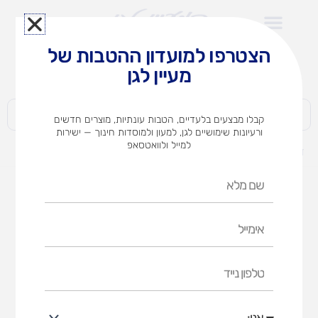
ילוג
תוכן
הצטרפו למועדון ההטבות של
לצוותי הוראה במוסדות חינוך וגני ילדים​
מעיין לגן
חברות | ארגונים | עסקים | פרטיים
קבלו מבצעים בלעדיים, הטבות עונתיות, מוצרים חדשים
ורעיונות שימושיים לגן, למעון ולמוסדות חינוך — ישירות
למייל ולוואטסאפ
דף הבית
מוצרים
מטבח בסגנון מרענן
שם
מלא
אימייל
טלפון
נייד
אני