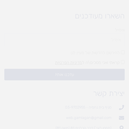
השארו מעודכנים
אימייל
להירשם לחדשות של מעיין לגן
קראתי ואני מסכים\ה ל
מדיניות הפרטיות
עדכנו אותי!
יצירת קשר
סניף בית נחמיה - 03-9702955
web.gamlagan@gmail.com
(מחסן לוגי`) דרך הכלנית 81 (משק 81)