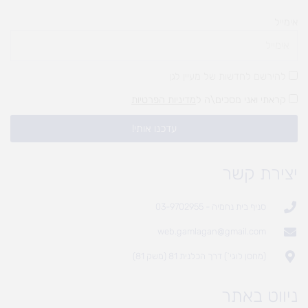
אימייל
להירשם לחדשות של מעיין לגן
קראתי ואני מסכים\ה ל
מדיניות הפרטיות
עדכנו אותי!
יצירת קשר
סניף בית נחמיה - 03-9702955
web.gamlagan@gmail.com
(מחסן לוגי`) דרך הכלנית 81 (משק 81)
ניווט באתר