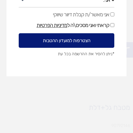
אני מאשר/ת קבלת דיוור שיווקי
אני
מאשר/ת
קראתי ואני מסכים\ה ל
מדיניות הפרטיות
קבלת
דיוור
שיווקי
הצטרפות למועדון ההטבות
פתח סרגל נגישות
*ניתן להסיר את ההרשמה בכל עת
מטבח גל+דלת
90792146