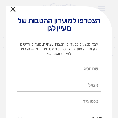
ילוג
תוכן
הצטרפו למועדון ההטבות של
לצוותי הוראה במוסדות חינוך וגני ילדים​
מעיין לגן
חברות | ארגונים | עסקים | פרטיים
קבלו מבצעים בלעדיים, הטבות עונתיות, מוצרים חדשים
ורעיונות שימושיים לגן, למעון ולמוסדות חינוך — ישירות
למייל ולוואטסאפ
דף הבית
מוצרים
מטבח גל+דלת
שם
מלא
אימייל
טלפון
נייד
אני