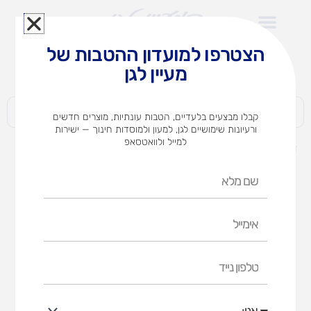
ילוג
תוכן
הצטרפו למועדון ההטבות של
לצוותי הוראה במוסדות חינוך וגני ילדים​
מעיין לגן
חברות | ארגונים | עסקים | פרטיים
קבלו מבצעים בלעדיים, הטבות עונתיות, מוצרים חדשים
ורעיונות שימושיים לגן, למעון ולמוסדות חינוך — ישירות
למייל ולוואטסאפ
דף הבית
מוצרים
מטבח לגיל הרך ללא דלתות
שם
מלא
אימייל
טלפון
נייד
אני