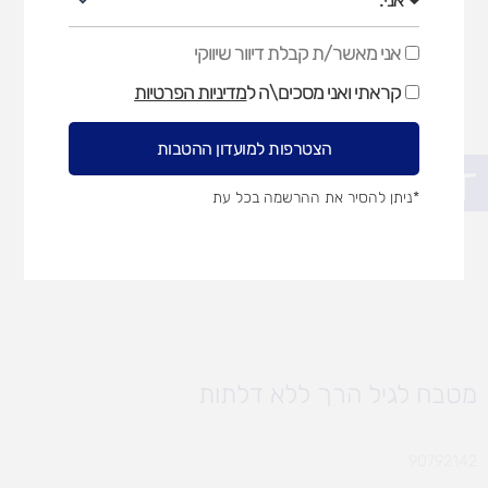
אני מאשר/ת קבלת דיוור שיווקי
אני
מאשר/ת
קראתי ואני מסכים\ה ל
מדיניות הפרטיות
קבלת
דיוור
שיווקי
הצטרפות למועדון ההטבות
פתח סרגל נגישות
*ניתן להסיר את ההרשמה בכל עת
מטבח לגיל הרך ללא דלתות
90792142