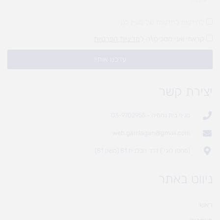
להירשם לחדשות של מעיין לגן
קראתי ואני מסכים\ה ל
מדיניות הפרטיות
עדכנו אותי!
יצירת קשר
סניף בית נחמיה - 03-9702955
web.gamlagan@gmail.com
(מחסן לוגי`) דרך הכלנית 81 (משק 81)
ניווט באתר
ראשי