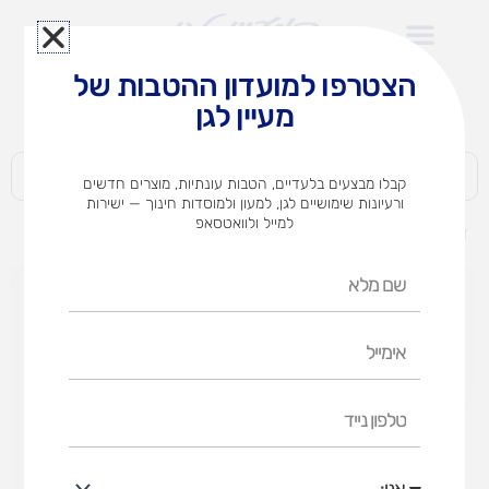
ילוג
תוכן
הצטרפו למועדון ההטבות של
לצוותי הוראה במוסדות חינוך וגני ילדים​
מעיין לגן
חברות | ארגונים | עסקים | פרטיים
קבלו מבצעים בלעדיים, הטבות עונתיות, מוצרים חדשים
ורעיונות שימושיים לגן, למעון ולמוסדות חינוך — ישירות
למייל ולוואטסאפ
דף הבית
מוצרים
מיני מרקס
שם
מלא
אימייל
טלפון
נייד
אני