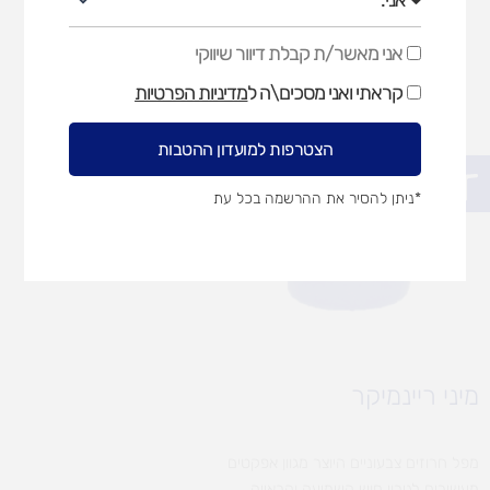
אני מאשר/ת קבלת דיוור שיווקי
אני
מאשר/ת
קראתי ואני מסכים\ה ל
מדיניות הפרטיות
קבלת
דיוור
שיווקי
הצטרפות למועדון ההטבות
פתח סרגל נגישות
*ניתן להסיר את ההרשמה בכל עת
מיני ריינמיקר
מפל חרוזים צבעוניים היוצר מגוון אפקטים
מעשירים לגירוי חוש השמיעה והראייה.