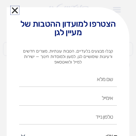
ילוג
תוכן
הצטרפו למועדון ההטבות של
לצוותי הוראה במוסדות חינוך וגני ילדים​
מעיין לגן
חברות | ארגונים | עסקים | פרטיים
קבלו מבצעים בלעדיים, הטבות עונתיות, מוצרים חדשים
ורעיונות שימושיים לגן, למעון ולמוסדות חינוך — ישירות
למייל ולוואטסאפ
דף הבית
מוצרים
מיני ריינמיקר
שם
מלא
אימייל
טלפון
נייד
אני