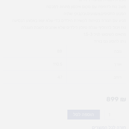
מוצב נוח לדחיפה עם מקום איכסון מתחת למכסה
המנוע לחטיפים,צעצועים,ובקבוקי שתיה
מגיע עם חגורת בטיחות לקשירת הילדים כדי שלא יצאו באמצע הנסיעה
נוח ויכול להחליף עגלת טיולון לילדים שלא אוהבים לשבת העגלה
מתאים לשימוש לגיל 1.5-3
ניתן להסיג גם בורוד
גובה
88
אורך
110.5
רוחב
47
899
₪
כמות
הוספה לסל
של
מכונית
חזרה לכל המוצרים