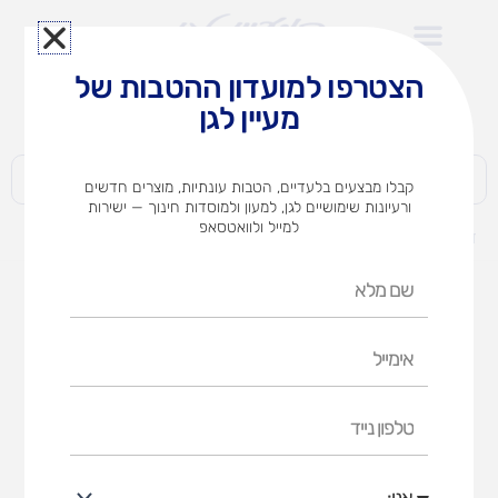
ילוג
תוכן
הצטרפו למועדון ההטבות של
לצוותי הוראה במוסדות חינוך וגני ילדים​
מעיין לגן
חברות | ארגונים | עסקים | פרטיים
קבלו מבצעים בלעדיים, הטבות עונתיות, מוצרים חדשים
ורעיונות שימושיים לגן, למעון ולמוסדות חינוך — ישירות
למייל ולוואטסאפ
דף הבית
מוצרים
מכונית חיפושית עם מוט דחיפה
שם
מלא
אימייל
טלפון
נייד
אני