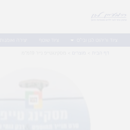
ילוג
תוכן
ציוד וריהוט לגן ובי"ס
ציוד שוטף
יצירה ואומנות
דף הבית
מוצרים
מסקינגטייפ נייר 19מ"מ