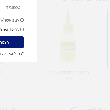
טלפון
נייד
אני
אני מאשר/ת ק
מאשר/ת
קראתי ואני 
קבלת
דיוור
הצטרפ
שיווקי
*ניתן להסיר את 
מדביכל רב תכליתי 100 גר
נר
8
₪
ניווט ב