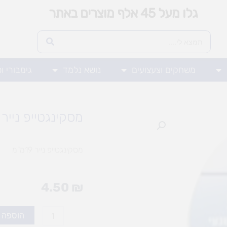
גלו מעל 45 אלף מוצרים באתר
משחקים וצעצועים
נושא נלמד
גימבורי ו
מסקינגטייפ נייר 19מ"מ
מסקינגטייפ נייר 19מ"מ
4.50
₪
כמות
הוספה 
של