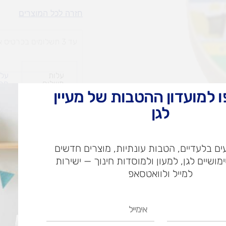
מסקינגטייפ
חזרה לכל המוצרים
נייר
19מ"מ
עד 3 תשלומים בכרטיס אשראי
עלות
עלו
משלוח​
חרי
 למועדון ההטבות של מעיין
לגן
ש"ח
ם בלעדיים, הטבות עונתיות, מוצרים חדשים
ש"ח
ימושיים לגן, למעון ולמוסדות חינוך — ישירות
איסוף עצמי בי
למייל ולוואטסאפ
אימייל