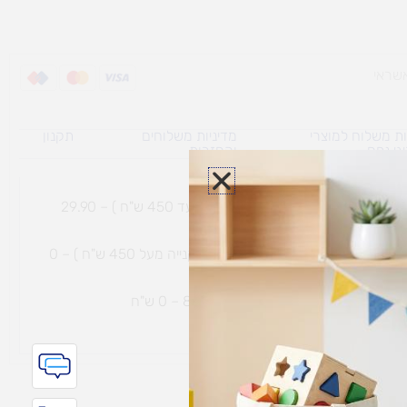
ת משלוח למוצרי
מדיניות משלוחים
תקנון
גי נפח ​
והחזרות
משלוח עם שליח עד הבית תוך 7 ימי עסקים (בקנייה עד 450 ש"ח ) – 29.90
משלוח חינם עם שליח עד הבית תוך 7 ימי עסקים (בקנייה מעל 450 ש"ח ) – 0
ת נחמיה – (מחסן לוגי`) דרך
הכלנית 81 – 0 ש"ח