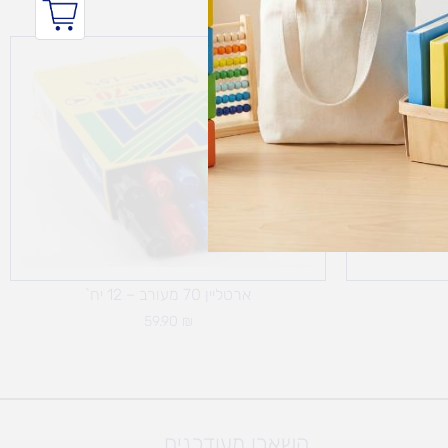
מחיר
Sale!
נוכחי
וא:
39.90 ₪
ארטליין 70 מעורב – 12 יח`
59.90
₪
השארו מעודכנים