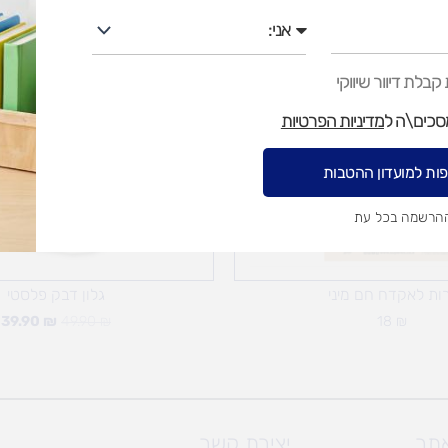
אני
המחיר
ה
המקורי
ה
היה:
ה
בלת דיוור שיווקי
.
49.90 ₪.
מסכים\ה ל
מדיניות הפרטיות
ות למועדון ההטבות
ההרשמה בכל עת
ות לאקדח חם מיני
גלון דבק פלסטי
39.90
₪
49.90
₪
18
₪
אתר
יצירת קשר