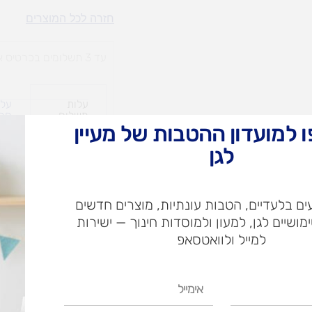
מפת
חזרה לכל המוצרים
ארץ
ישראל
עד 3 תשלומים בכרטיס אשראי
עלות
עלו
משלוח​
חרי
 למועדון ההטבות של מעיין
לגן
ש"ח
ם בלעדיים, הטבות עונתיות, מוצרים חדשים
ש"ח
ימושיים לגן, למעון ולמוסדות חינוך — ישירות
איסוף עצמי בי
למייל ולוואטסאפ
אימייל