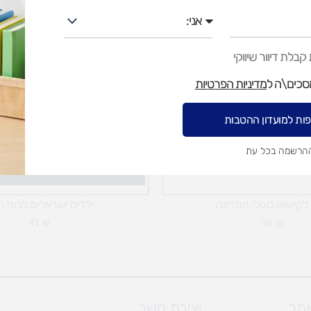
אני
בלת דיוור שיווקי
מסכים\ה ל
מדיניות הפרטיות
ות למועדון ההטבות
ההרשמה בכל עת
לקישוט סמלי המדינה
ילדים ישראלים ללוח ת
41
₪
18
₪
אתר
יצירת קשר