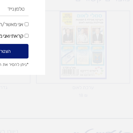
טלפון
נייד
אני
אני מאשר/ת ק
מאשר/ת
קראתי ואני 
קבלת
דיוור
הצטרפ
שיווקי
*ניתן להסיר את 
ערכת לאום
גדר 
18
₪
ניווט ב