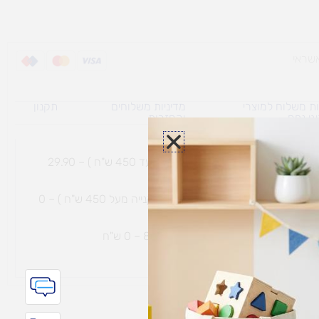
ת משלוח למוצרי
מדיניות משלוחים
תקנון
גי נפח ​
והחזרות
משלוח עם שליח עד הבית תוך 7 ימי עסקים (בקנייה עד 450 ש"ח ) – 29.90
משלוח חינם עם שליח עד הבית תוך 7 ימי עסקים (בקנייה מעל 450 ש"ח ) – 0
ת נחמיה – (מחסן לוגי`) דרך
הכלנית 81 – 0 ש"ח