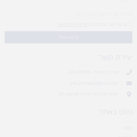
להירשם לחדשות של מעיין לגן
קראתי ואני מסכים\ה ל
מדיניות הפרטיות
עדכנו אותי!
יצירת קשר
סניף בית נחמיה - 03-9702955
web.gamlagan@gmail.com
(מחסן לוגי`) דרך הכלנית 81 (משק 81)
ניווט באתר
ראשי