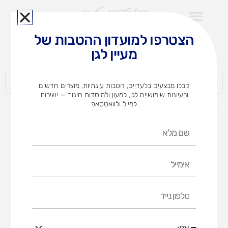
ילוג
תוכן
הצטרפו למועדון ההטבות של
לצוותי הוראה במוסדות חינוך וגני ילדים​
מעיין לגן
חברות | ארגונים | עסקים | פרטיים
קבלו מבצעים בלעדיים, הטבות עונתיות, מוצרים חדשים
ורעיונות שימושיים לגן, למעון ולמוסדות חינוך — ישירות
למייל ולוואטסאפ
דף הבית
מוצרים
מצד שני – משחק קופסה
שם
מלא
אימייל
טלפון
נייד
אני