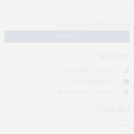
להירשם לחדשות של מעיין לגן
קראתי ואני מסכים\ה ל
מדיניות הפרטיות
עדכנו אותי!
יצירת קשר
סניף בית נחמיה - 03-9702955
web.gamlagan@gmail.com
(מחסן לוגי`) דרך הכלנית 81 (משק 81)
ניווט באתר
ראשי