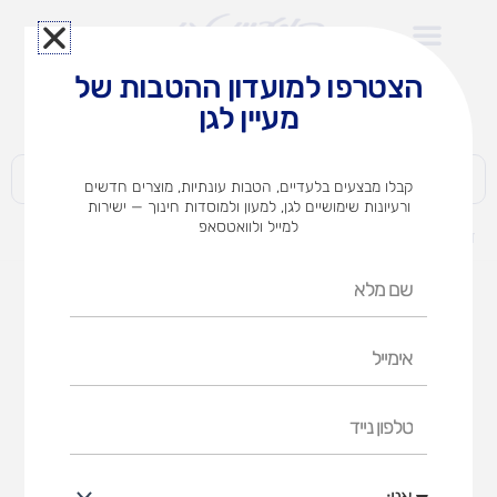
ילוג
תוכן
הצטרפו למועדון ההטבות של
לצוותי הוראה במוסדות חינוך וגני ילדים​
מעיין לגן
חברות | ארגונים | עסקים | פרטיים
קבלו מבצעים בלעדיים, הטבות עונתיות, מוצרים חדשים
ורעיונות שימושיים לגן, למעון ולמוסדות חינוך — ישירות
למייל ולוואטסאפ
דף הבית
מוצרים
מצילתיים 14 ס"מ
שם
מלא
אימייל
טלפון
נייד
אני