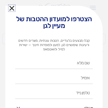
ילוג
תוכן
הצטרפו למועדון ההטבות של
לצוותי הוראה במוסדות חינוך וגני ילדים​
מעיין לגן
חברות | ארגונים | עסקים | פרטיים
קבלו מבצעים בלעדיים, הטבות עונתיות, מוצרים חדשים
ורעיונות שימושיים לגן, למעון ולמוסדות חינוך — ישירות
למייל ולוואטסאפ
דף הבית
מוצרים
מקלות ארטיק טבעי
שם
מלא
אימייל
טלפון
נייד
אני