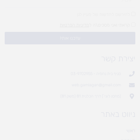
להירשם לחדשות של מעיין לגן
קראתי ואני מסכים\ה ל
מדיניות הפרטיות
עדכנו אותי!
יצירת קשר
סניף בית נחמיה - 03-9702955
web.gamlagan@gmail.com
(מחסן לוגי`) דרך הכלנית 81 (משק 81)
ניווט באתר
ראשי