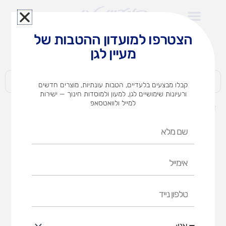
ילוג
תוכן
הצטרפו למועדון ההטבות של
לצוותי הוראה במוסדות חינוך וגני ילדים​
מעיין לגן
חברות | ארגונים | עסקים | פרטיים
קבלו מבצעים בלעדיים, הטבות עונתיות, מוצרים חדשים
ורעיונות שימושיים לגן, למעון ולמוסדות חינוך — ישירות
למייל ולוואטסאפ
דף הבית
מוצרים
מקלות עגולים 20 ס"מ צבעוני
שם
מלא
אימייל
טלפון
נייד
אני