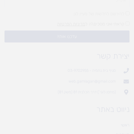
להירשם לחדשות של מעיין לגן
קראתי ואני מסכים\ה ל
מדיניות הפרטיות
עדכנו אותי!
יצירת קשר
סניף בית נחמיה - 03-9702955
web.gamlagan@gmail.com
(מחסן לוגי`) דרך הכלנית 81 (משק 81)
ניווט באתר
ראשי