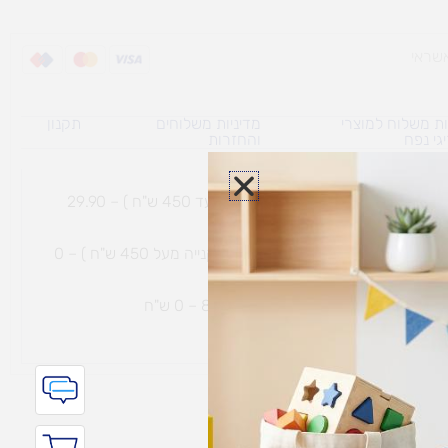
ת משלוח למוצרי
מדיניות משלוחים
תקנון
גי נפח ​
והחזרות
משלוח עם שליח עד הבית תוך 7 ימי עסקים (בקנייה עד 450 ש"ח ) – 29.90
משלוח חינם עם שליח עד הבית תוך 7 ימי עסקים (בקנייה מעל 450 ש"ח ) – 0
ת נחמיה – (מחסן לוגי`) דרך
הכלנית 81 – 0 ש"ח