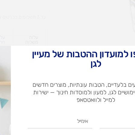
עד 3 תשלומים בכרטיס אשראי
עלות
עלו
משלוח​
חרי
 למועדון ההטבות של מעיין
לגן
ש"ח
ם בלעדיים, הטבות עונתיות, מוצרים חדשים
ש"ח
ימושיים לגן, למעון ולמוסדות חינוך — ישירות
איסוף עצמי בי
למייל ולוואטסאפ
אימייל