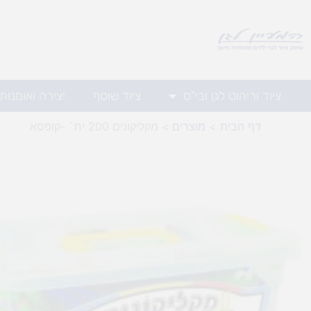
ילוג
תוכן
ציוד וריהוט לגן ובי"ס
ציוד שוטף
יצירה ואומנות
דף הבית
מוצרים
מקליקונים 200 יח` -קופסא