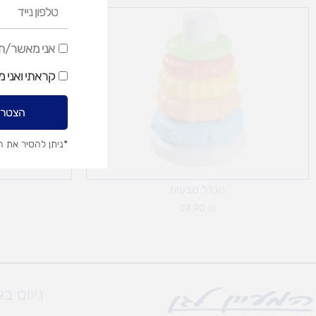
טלפון
נייד
אני
אני מאשר/ת ק
מאשר/ת
קראתי ואני 
קבלת
דיוור
הצטרפ
שיווקי
*ניתן להסיר את 
מגדל טבעות
24.90
₪
ניווט ב