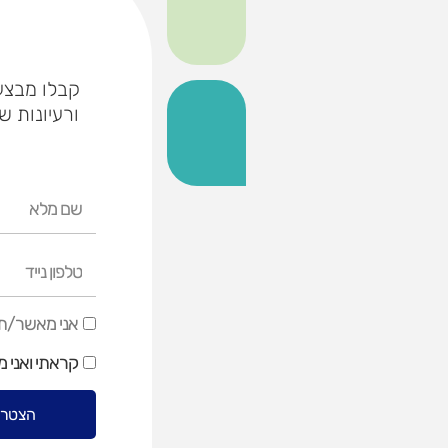
קבלו מבצעי
ורעיונות ש
שם
מלא
טלפון
נייד
אני
אני מאשר/ת ק
מאשר/ת
קראתי ואני 
קבלת
דיוור
הצטרפ
שיווקי