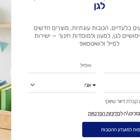
ילדים, בני נוער ומשפחות
לגן
משחק חברתי מושלם לזמן 
ם בלעדיים, הטבות עונתיות, מוצרים חדשים
ימושיים לגן, למעון ולמוסדות חינוך — ישירות
מתאים גם למשחקים קצרים
למייל ולוואטסאפ
מפרט
אימייל
גודל אריזה: רוחב 11 ס"מ | אורך 27 ס"מ | עומק 6 ס"מ
אני
משחק מושלם למי שאוהב את
בלת דיוור שיווקי
59.90
₪
מסכים\ה ל
מדיניות הפרטיות
כמות
זמינות:
6 במלאי
ות למועדון ההטבות
של