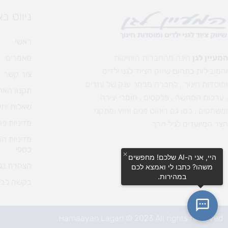
ניווט ב
ראשי
המעיין לגן
הינה מהחברות הותיקות
מאמרים
והמובילות בתחום שיווק הציוד לגני ילדים
צור קשר
ומוסדות חינוך , לחברה מבחר ענק של עזרים
תקנון האת
, ערכות המחשה , פלקטים , חומרי יצירה
שאלות ותש
ומשחקים , כמו גם ריהוט פנים וחוץ ומתקני
מדיניות פר
חצר המיועדים לגיל הרך .
מדיניות ה
כספי
היי, אני ה-AI שלכם! מחפשים
הצהרת נגי
משהו? כתבו לי ואמצא לכם
במהירות.
בקשה לבי
Hamaayan Lagan © 2023 All rights reserved.