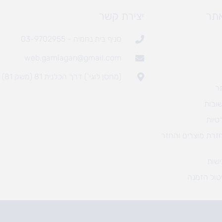
אתר
יצירת קשר
סניף בית נחמיה - 03-9702955
web.gamlagan@gmail.com
(מחסן לוגי`) דרך הכלנית 81 (משק 81)
ר
ובות
טיות
חזרת מוצרים והחזר
שות
טול הזמנה