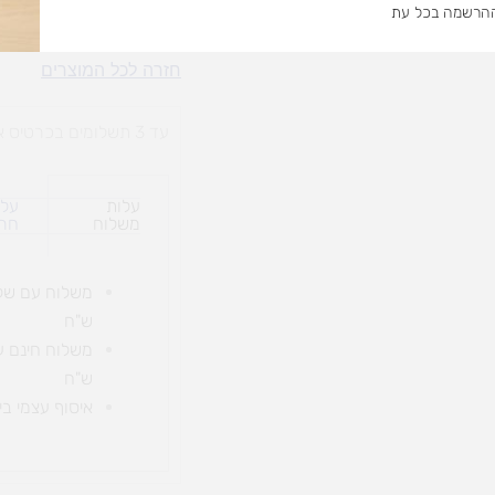
מקס
ההרשמה בכל עת
הוספה 
סטאקס
חזרה לכל המוצרים
עד 3 תשלומים בכרטיס אשראי
עלות
עלו
משלוח​
חרי
ש"ח
ש"ח
איסוף עצמי בי