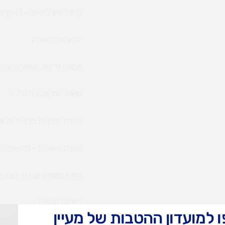
קרב ראש בראש – דו-קרב א
יתרונות המשחק
מפתח זריזות, קואורדינציה 
משפר זמן תגובה וריכוז
מעודד תחרות בריאה והנא
חוקים פשוטים – מתאים ל
חוויית משחק קצרה, קצבית
למי זה מתאים
 למועדון ההטבות של מעיין