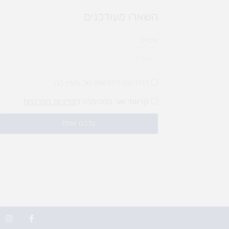
השארו מעודכנים
אימייל
להירשם לחדשות של מעיין לגן
קראתי ואני מסכים\ה ל
מדיניות הפרטיות
עדכנו אותי!
I
F
n
a