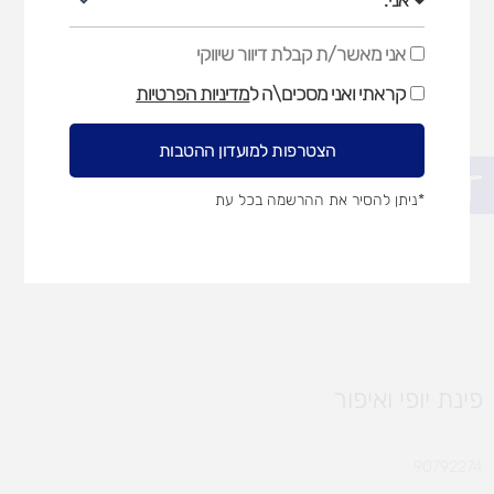
אני מאשר/ת קבלת דיוור שיווקי
אני
מאשר/ת
קראתי ואני מסכים\ה ל
מדיניות הפרטיות
קבלת
דיוור
שיווקי
הצטרפות למועדון ההטבות
פתח סרגל נגישות
*ניתן להסיר את ההרשמה בכל עת
פינת יופי ואיפור
90792274