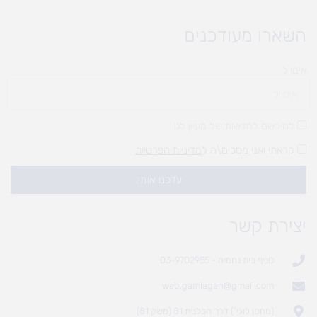
השארו מעודכנים
אימייל
להירשם לחדשות של מעיין לגן
קראתי ואני מסכים\ה ל
מדיניות הפרטיות
עדכנו אותי!
יצירת קשר
סניף בית נחמיה - 03-9702955
web.gamlagan@gmail.com
(מחסן לוגי`) דרך הכלנית 81 (משק 81)