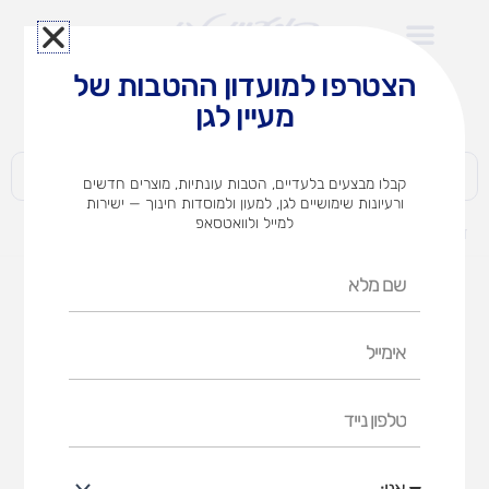
ילוג
תוכן
הצטרפו למועדון ההטבות של
לצוותי הוראה במוסדות חינוך וגני ילדים​
מעיין לגן
חברות | ארגונים | עסקים | פרטיים
קבלו מבצעים בלעדיים, הטבות עונתיות, מוצרים חדשים
ורעיונות שימושיים לגן, למעון ולמוסדות חינוך — ישירות
למייל ולוואטסאפ
דף הבית
מוצרים
פינת יופי ואיפור
שם
מלא
אימייל
טלפון
נייד
אני