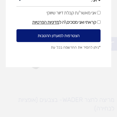
אני מאשר/ת קבלת דיוור שיווקי
אני
מאשר/ת
קראתי ואני מסכים\ה ל
מדיניות הפרטיות
קבלת
דיוור
שיווקי
הצטרפות למועדון ההטבות
פתח סרגל נגישות
*ניתן להסיר את ההרשמה בכל עת
מריצה לחצר WADER- בצבעים (אופציות
לבחירה)