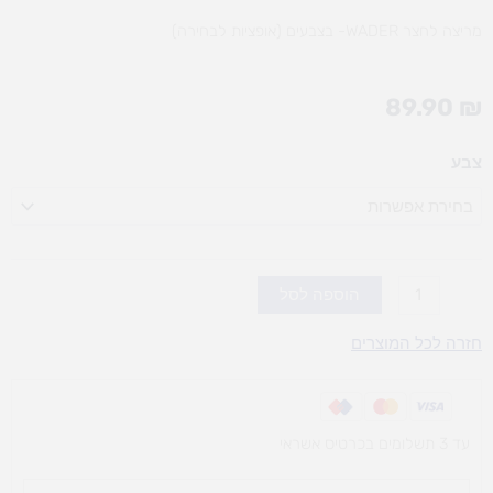
מריצה לחצר WADER- בצבעים (אופציות לבחירה)
89.90
₪
כמות
צבע
של
מריצה
לחצר
WADER-
בצבעים
הוספה לסל
(אופציות
חזרה לכל המוצרים
לבחירה)
עד 3 תשלומים בכרטיס אשראי