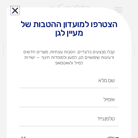
ילוג
תוכן
הצטרפו למועדון ההטבות של
לצוותי הוראה במוסדות חינוך וגני ילדים​
מעיין לגן
חברות | ארגונים | עסקים | פרטיים
קבלו מבצעים בלעדיים, הטבות עונתיות, מוצרים חדשים
ורעיונות שימושיים לגן, למעון ולמוסדות חינוך — ישירות
למייל ולוואטסאפ
דף הבית
מוצרים
מריצה לחצר WADER- בצבעים (אופציות לבחירה)
שם
מלא
אימייל
טלפון
נייד
אני