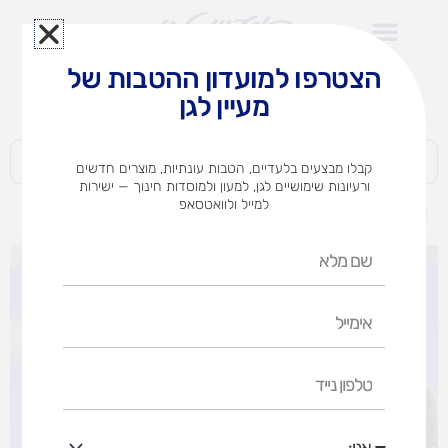
ילוג
תוכן
הצטרפו למועדון ההטבות של
לצוותי הוראה במוסדות חינוך וגני ילדים​
מעיין לגן
חברות | ארגונים | עסקים | פרטיים
קבלו מבצעים בלעדיים, הטבות עונתיות, מוצרים חדשים
ורעיונות שימושיים לגן, למעון ולמוסדות חינוך — ישירות
למייל ולוואטסאפ
דף הבית
מוצרים
מתקן הר טיפוס ופעילות/צבעוני
שם
מלא
אימייל
טלפון
נייד
אני