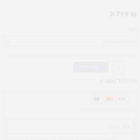
8,799
₪
כמות
דגם
של
מתקן
הר
טיפוס
ופעילות/צבעוני
הוספה לסל
חזרה לכל המוצרים
עד 3 תשלומים בכרטיס אשראי
עלות משלוח​