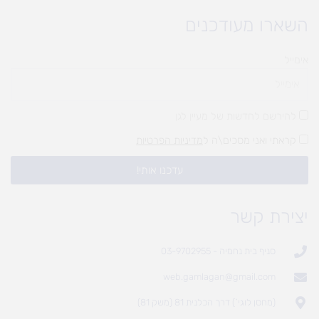
השארו מעודכנים
אימייל
להירשם לחדשות של מעיין לגן
קראתי ואני מסכים\ה ל
מדיניות הפרטיות
עדכנו אותי!
יצירת קשר
סניף בית נחמיה - 03-9702955
web.gamlagan@gmail.com
(מחסן לוגי`) דרך הכלנית 81 (משק 81)