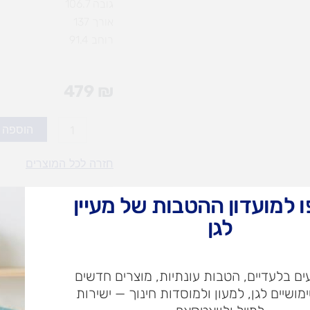
גובה 106.7
אורך 137
רוחב 91.4
479
₪
כמות
הוספה 
של
סוס
חזרה לכל המוצרים
נדנדה
ריאליסטי
 למועדון ההטבות של מעיין
עד 3 תשלומים בכרטיס אשראי
לגן
עלות
עלו
משלוח​
חרי
ם בלעדיים, הטבות עונתיות, מוצרים חדשים
ימושיים לגן, למעון ולמוסדות חינוך — ישירות