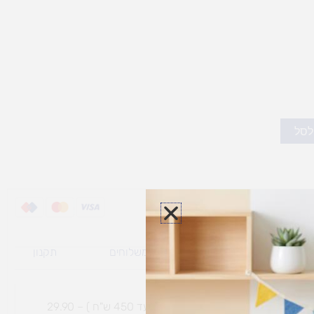
לסל
ת משלוח למוצרי
מדיניות משלוחים
תקנון
גי נפח ​
והחזרות
משלוח עם שליח עד הבית תוך 7 ימי עסקים (בקנייה עד 450 ש"ח ) – 29.90