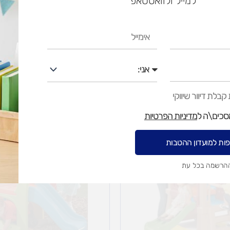
למייל ולוואטסאפ
ש"ח
אימייל
ש"ח
איסוף עצמי בי
אני
בלת דיוור שיווקי
מסכים\ה ל
מדיניות הפרטיות
ות למועדון ההטבות
ההרשמה בכל עת