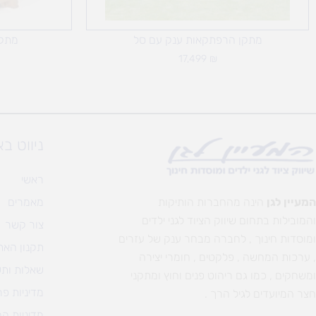
מתקן הרפתקאות ענק עם סל
מתקן
17,499
₪
ניווט ב
ראשי
המעיין לגן
הינה מהחברות הותיקות
מאמרים
והמובילות בתחום שיווק הציוד לגני ילדים
צור קשר
ומוסדות חינוך , לחברה מבחר ענק של עזרים
תקנון האת
, ערכות המחשה , פלקטים , חומרי יצירה
שאלות ותש
ומשחקים , כמו גם ריהוט פנים וחוץ ומתקני
מדיניות פר
חצר המיועדים לגיל הרך .
מדיניות ה