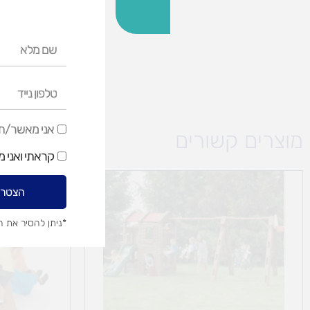
שם
מלא
טלפון
נייד
אני
אני מאשר/ת ק
מוצרים קשורים
מאשר/ת
קראתי ואני 
קבלת
דיוור
הצטרפ
שיווקי
*ניתן להסיר את 