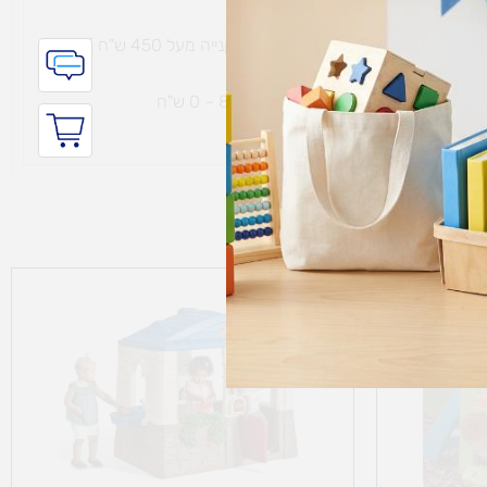
משלוח חינם עם שליח עד הבית תוך 7 ימי עסקים (בקנייה מעל 450 ש"ח ) – 0
ת נחמיה – (מחסן לוגי`) דרך
הכלנית 81 – 0 ש"ח