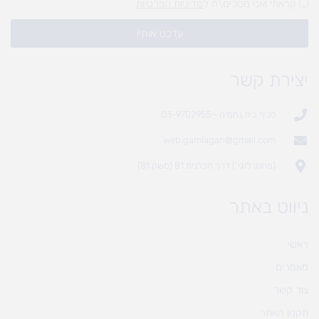
קראתי ואני מסכים\ה ל
מדיניות הפרטיות
עדכנו אותי!
יצירת קשר
סניף בית נחמיה - 03-9702955
web.gamlagan@gmail.com
(מחסן לוגי`) דרך הכלנית 81 (משק 81)
ניווט באתר
ראשי
מאמרים
צור קשר
תקנון האתר