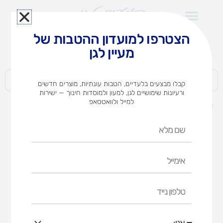
ילוג
תוכן
הצטרפו למועדון ההטבות של
לצוותי הוראה במוסדות חינוך וגני ילדים​
מעיין לגן
חברות | ארגונים | עסקים | פרטיים
קבלו מבצעים בלעדיים, הטבות עונתיות, מוצרים חדשים
ורעיונות שימושיים לגן, למעון ולמוסדות חינוך — ישירות
למייל ולוואטסאפ
דף הבית
מוצרים
מתקן טיפוס וגלישה אוורסט
שם
מלא
אימייל
טלפון
נייד
אני