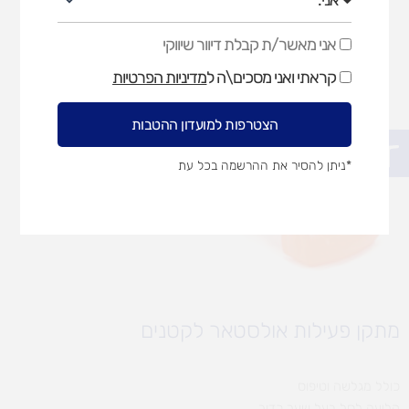
אני מאשר/ת קבלת דיוור שיווקי
אני
מאשר/ת
קראתי ואני מסכים\ה ל
מדיניות הפרטיות
קבלת
דיוור
שיווקי
הצטרפות למועדון ההטבות
פתח סרגל נגישות
*ניתן להסיר את ההרשמה בכל עת
מתקן פעילות אולסטאר לקטנים
כולל מגלשה וטיפוס
קליעה לסל בעל שער כדור