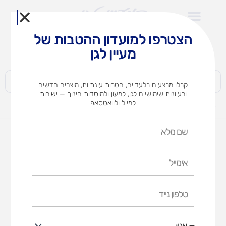
ילוג
תוכן
הצטרפו למועדון ההטבות של
לצוותי הוראה במוסדות חינוך וגני ילדים​
מעיין לגן
חברות | ארגונים | עסקים | פרטיים
קבלו מבצעים בלעדיים, הטבות עונתיות, מוצרים חדשים
ורעיונות שימושיים לגן, למעון ולמוסדות חינוך — ישירות
למייל ולוואטסאפ
דף הבית
מוצרים
מתקן פעילות אולסטאר לקטנים
שם
מלא
אימייל
טלפון
נייד
אני