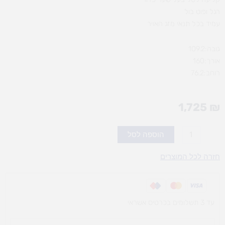
רגל ופוט בול
עמיד בכל תנאי מזג האויר
גובה:109.2
אורך:160
רוחב:76.2
1,725
₪
כמות
הוספה לסל
של
מתקן
חזרה לכל המוצרים
פעילות
אולסטאר
לקטנים
עד 3 תשלומים בכרטיס אשראי