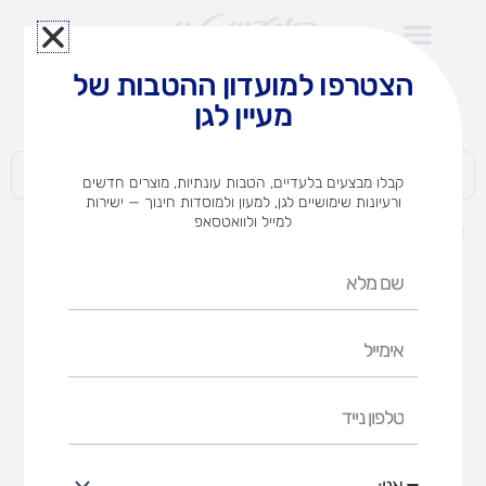
ילוג
תוכן
הצטרפו למועדון ההטבות של
לצוותי הוראה במוסדות חינוך וגני ילדים​
מעיין לגן
חברות | ארגונים | עסקים | פרטיים
קבלו מבצעים בלעדיים, הטבות עונתיות, מוצרים חדשים
ורעיונות שימושיים לגן, למעון ולמוסדות חינוך — ישירות
למייל ולוואטסאפ
דף הבית
מוצרים
מתקן פעילות נדנדות וספורט
שם
מלא
אימייל
טלפון
נייד
אני