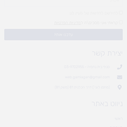
להירשם לחדשות של מעיין לגן
קראתי ואני מסכים\ה ל
מדיניות הפרטיות
עדכנו אותי!
יצירת קשר
סניף בית נחמיה - 03-9702955
web.gamlagan@gmail.com
(מחסן לוגי`) דרך הכלנית 81 (משק 81)
ניווט באתר
ראשי