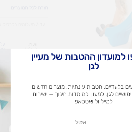
מתקן
חזרה לכל המוצרים
פעילות
שתי
עד 3 תשלומים בכרטיס אשראי
מגלשות
עלות
עלו
משלוח​
חרי
 למועדון ההטבות של מעיין
לגן
ש"ח
ם בלעדיים, הטבות עונתיות, מוצרים חדשים
ש"ח
ימושיים לגן, למעון ולמוסדות חינוך — ישירות
איסוף עצמי בי
למייל ולוואטסאפ
אימייל