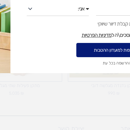
אני
בלת דיוור שיווקי
מסכים\ה ל
מדיניות הפרטיות
ות למועדון ההטבות
ההרשמה בכל עת
 נדנדה מגלשה דובי
מתקן פעילות שתי מגל
5,035
₪
990
₪
אתר
יצירת קשר