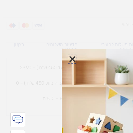
ת משלוח למוצרי
מדיניות משלוחים
תקנון
גי נפח ​
והחזרות
משלוח עם שליח עד הבית תוך 7 ימי עסקים (בקנייה עד 450 ש"ח ) – 29.90
משלוח חינם עם שליח עד הבית תוך 7 ימי עסקים (בקנייה מעל 450 ש"ח ) – 0
ת נחמיה – (מחסן לוגי`) דרך
הכלנית 81 – 0 ש"ח