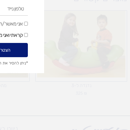
טלפון
נייד
אני
אני מאשר/ת ק
מאשר/ת
קראתי ואני 
קבלת
דיוור
הצטרפ
שיווקי
*ניתן להסיר את 
נדנדה ל-3
מתקן
325
₪
ניווט ב