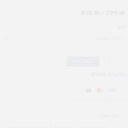
טווח
815
₪
–
799
₪
מחירים:
כמות
דגם
עד
של
נדנדת
בעלי
חיים
כפולה
הוספה לסל
(אופציות
חזרה לכל המוצרים
לבחירה)
עד 3 תשלומים בכרטיס אשראי
עלות משלוח​