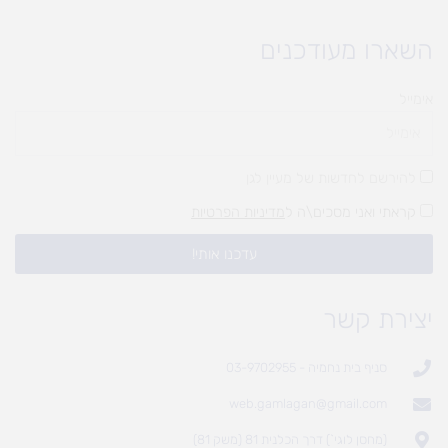
השארו מעודכנים
אימייל
להירשם לחדשות של מעיין לגן
קראתי ואני מסכים\ה ל
מדיניות הפרטיות
עדכנו אותי!
יצירת קשר
סניף בית נחמיה - 03-9702955
web.gamlagan@gmail.com
(מחסן לוגי`) דרך הכלנית 81 (משק 81)