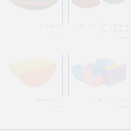
צלחת (וסטבולרית)שיווי משקל
נדנדת פטריה
(אופציות לבחירה)
675
₪
349
₪
מעמד לנדנדת סהר
נדנדת חצי עיגול
315
₪
549
₪