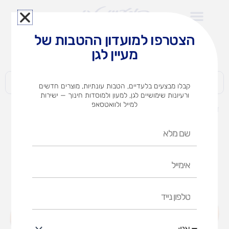
ילוג
תוכן
הצטרפו למועדון ההטבות של
לצוותי הוראה במוסדות חינוך וגני ילדים​
מעיין לגן
חברות | ארגונים | עסקים | פרטיים
קבלו מבצעים בלעדיים, הטבות עונתיות, מוצרים חדשים
ורעיונות שימושיים לגן, למעון ולמוסדות חינוך — ישירות
למייל ולוואטסאפ
דף הבית
מוצרים
נדנדת בעלי חיים כפולה (אופציות לבחירה)
שם
מלא
אימייל
טלפון
נייד
אני