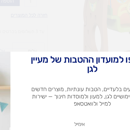
הוספה 
של
נדנדת
חזרה לכל המוצרים
דובי
3
עד 3 תשלומים בכרטיס אשראי
פעילויות
עלות
עלו
משלוח​
חרי
 למועדון ההטבות של מעיין
לגן
ש"ח
ם בלעדיים, הטבות עונתיות, מוצרים חדשים
ימושיים לגן, למעון ולמוסדות חינוך — ישירות
ש"ח
למייל ולוואטסאפ
איסוף עצמי בי
אימייל