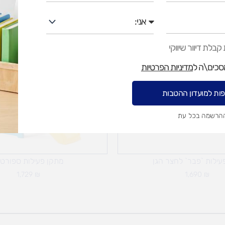
אני
בלת דיוור שיווקי
מסכים\ה ל
מדיניות הפרטיות
ות למועדון ההטבות
ההרשמה בכל עת
עילות `פבר` לחצר הגן
מתקן פעילות ספורטי
1,729
₪
1,690
₪