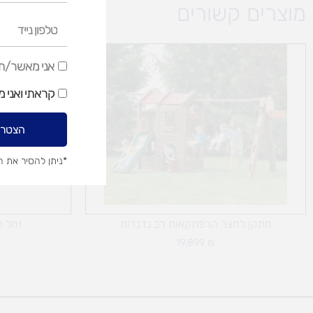
מוצרים קשורים
טלפון
נייד
אני
אני מאשר/ת ק
מאשר/ת
קראתי ואני 
קבלת
דיוור
הצטרפ
שיווקי
*ניתן להסיר את 
מתקן לחצר הרפתקאות רב נדנדות
זחל פ
19,899
₪