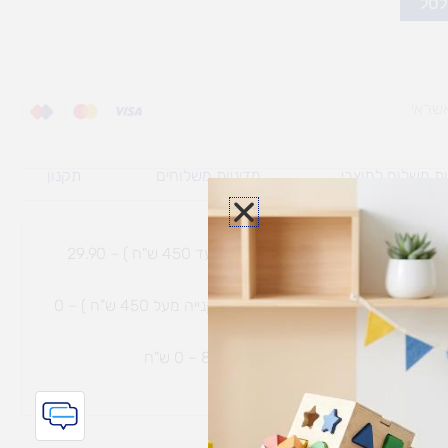
לסל
ת משלוח למוצרי
מדיניות משלוחים
תקנון
גי נפח ​
והחזרות
משלוח עם שליח עד הבית תוך 7 ימי עסקים (בקנייה עד 450 ש"ח ) – 29.90
משלוח חינם עם שליח עד הבית תוך 7 ימי עסקים (בקנייה מעל 450 ש"ח ) – 0
ת נחמיה – (מחסן לוגי`) דרך
הכלנית 81 – 0 ש"ח