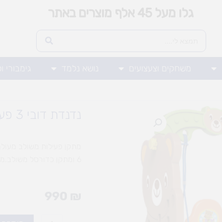
גלו מעל 45 אלף מוצרים באתר
משחקים וצעצועים
נושא נלמד
גימבורי ו
נדנדת דובי 3 פעילויות
מתקן פעילות משולב מעולה
6 ומתקן כדורסל משולב.מתקן פונקציונאלי , נייד ווניתן לפירוק / הזזה , בקלות.
990
₪
כמות