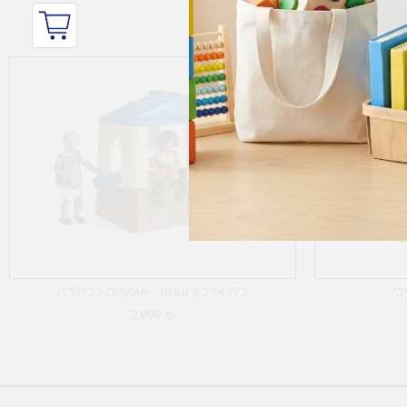
בי
בית ארבע עונות -אופציות לבחירה
2,999
₪