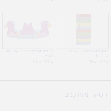
טווח
טווח
מחירים:
מחירים:
עד
עד
מזרן קפיצה למרחק (אופציות
נדנדת בעלי חיים כפולה (אופציות
לבחירה)
לבחירה)
815
₪
–
799
₪
475
₪
–
299
₪
השארו מעודכנים
אימייל