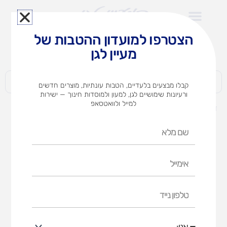
ילוג
תוכן
הצטרפו למועדון ההטבות של
לצוותי הוראה במוסדות חינוך וגני ילדים​
מעיין לגן
חברות | ארגונים | עסקים | פרטיים
קבלו מבצעים בלעדיים, הטבות עונתיות, מוצרים חדשים
ורעיונות שימושיים לגן, למעון ולמוסדות חינוך — ישירות
למייל ולוואטסאפ
דף הבית
מוצרים
נדנדת דרקון מתפרק
שם
מלא
אימייל
טלפון
נייד
אני