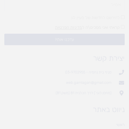
להירשם לחדשות של מעיין לגן
קראתי ואני מסכים\ה ל
מדיניות הפרטיות
עדכנו אותי!
יצירת קשר
סניף בית נחמיה - 03-9702955
web.gamlagan@gmail.com
(מחסן לוגי`) דרך הכלנית 81 (משק 81)
ניווט באתר
ראשי