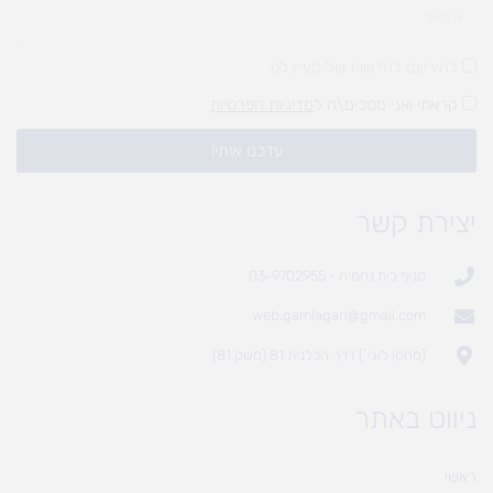
להירשם לחדשות של מעיין לגן
קראתי ואני מסכים\ה ל
מדיניות הפרטיות
עדכנו אותי!
יצירת קשר
סניף בית נחמיה - 03-9702955
web.gamlagan@gmail.com
(מחסן לוגי`) דרך הכלנית 81 (משק 81)
ניווט באתר
ראשי