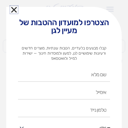
ילוג
תוכן
הצטרפו למועדון ההטבות של
לצוותי הוראה במוסדות חינוך וגני ילדים​
מעיין לגן
חברות | ארגונים | עסקים | פרטיים
קבלו מבצעים בלעדיים, הטבות עונתיות, מוצרים חדשים
ורעיונות שימושיים לגן, למעון ולמוסדות חינוך — ישירות
למייל ולוואטסאפ
דף הבית
מוצרים
נדנדת חצי עיגול
שם
מלא
אימייל
טלפון
נייד
אני