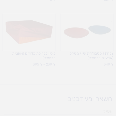
טווח
מחירים:
עד
צלחת (וסטבולרית)שיווי משקל
כיסוי לבריכת כדורים (אופציות
(אופציות לבחירה)
לבחירה)
395
₪
–
239
₪
349
₪
השארו מעודכנים
אימייל