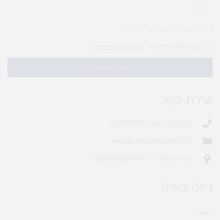
להירשם לחדשות של מעיין לגן
קראתי ואני מסכים\ה ל
מדיניות הפרטיות
עדכנו אותי!
יצירת קשר
סניף בית נחמיה - 03-9702955
web.gamlagan@gmail.com
(מחסן לוגי`) דרך הכלנית 81 (משק 81)
ניווט באתר
ראשי