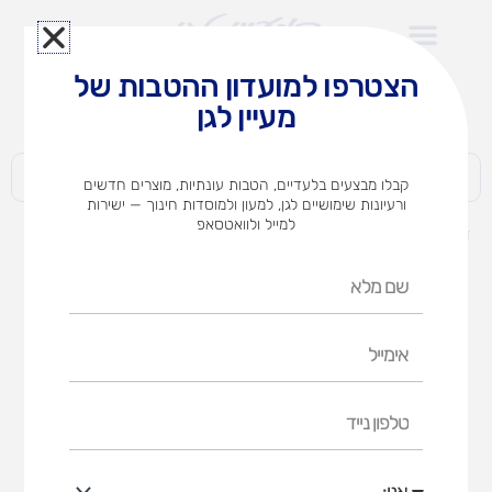
ילוג
תוכן
הצטרפו למועדון ההטבות של
לצוותי הוראה במוסדות חינוך וגני ילדים​
מעיין לגן
חברות | ארגונים | עסקים | פרטיים
קבלו מבצעים בלעדיים, הטבות עונתיות, מוצרים חדשים
ורעיונות שימושיים לגן, למעון ולמוסדות חינוך — ישירות
למייל ולוואטסאפ
דף הבית
מוצרים
נייר A4 צבעוני מעורב 500 יח'
שם
מלא
אימייל
טלפון
נייד
אני