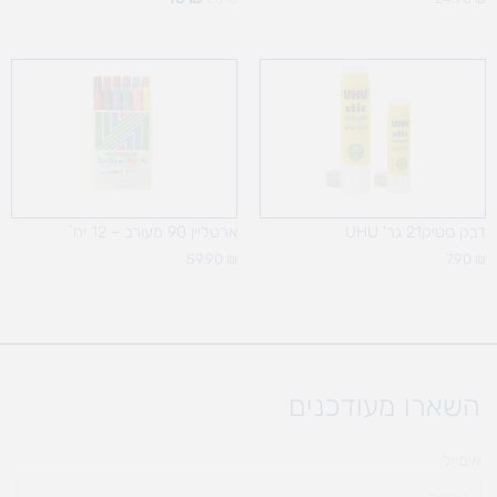
דבק סטיק21 גר' UHU
ארטליין 90 מעורב – 12 יח`
59.90
₪
7.90
₪
השארו מעודכנים
אימייל