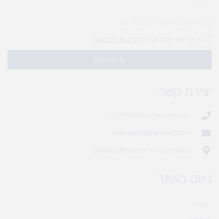
להירשם לחדשות של מעיין לגן
קראתי ואני מסכים\ה ל
מדיניות הפרטיות
עדכנו אותי!
יצירת קשר
סניף בית נחמיה - 03-9702955
web.gamlagan@gmail.com
(מחסן לוגי`) דרך הכלנית 81 (משק 81)
ניווט באתר
ראשי