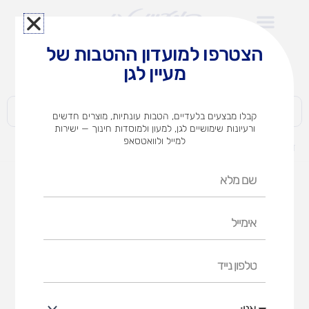
ילוג
תוכן
הצטרפו למועדון ההטבות של
לצוותי הוראה במוסדות חינוך וגני ילדים​
מעיין לגן
חברות | ארגונים | עסקים | פרטיים
קבלו מבצעים בלעדיים, הטבות עונתיות, מוצרים חדשים
ורעיונות שימושיים לגן, למעון ולמוסדות חינוך — ישירות
למייל ולוואטסאפ
דף הבית
מוצרים
נרות 1.1ק"ג דבק חם
שם
מלא
אימייל
טלפון
נייד
אני