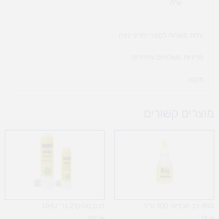
ש"ח
עלות משלוח למוצרי חריגי נפח ​
מדיניות משלוחים והחזרות
תקנון
מוצרים קשורים
BIG-רב תכליתי 100 מ"ל
דבק סטיק21 גר' UHU
7.90
₪
13
₪