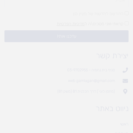
להירשם לחדשות של מעיין לגן
קראתי ואני מסכים\ה ל
מדיניות הפרטיות
עדכנו אותי!
יצירת קשר
סניף בית נחמיה - 03-9702955
web.gamlagan@gmail.com
(מחסן לוגי`) דרך הכלנית 81 (משק 81)
ניווט באתר
ראשי