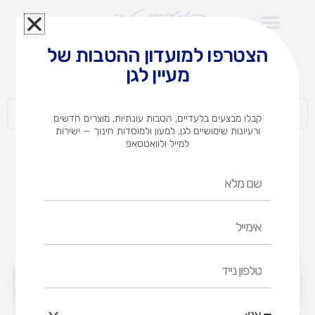
ילוג
תוכן
הצטרפו למועדון ההטבות של
לצוותי הוראה במוסדות חינוך וגני ילדים​
מעיין לגן
חברות | ארגונים | עסקים | פרטיים
קבלו מבצעים בלעדיים, הטבות עונתיות, מוצרים חדשים
ורעיונות שימושיים לגן, למעון ולמוסדות חינוך — ישירות
למייל ולוואטסאפ
דף הבית
מוצרים
סט גואש מתכת אומגה
שם
מלא
אימייל
טלפון
נייד
אני