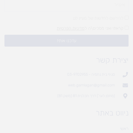
להירשם לחדשות של מעיין לגן
קראתי ואני מסכים\ה ל
מדיניות הפרטיות
עדכנו אותי!
יצירת קשר
סניף בית נחמיה - 03-9702955
web.gamlagan@gmail.com
(מחסן לוגי`) דרך הכלנית 81 (משק 81)
ניווט באתר
ראשי