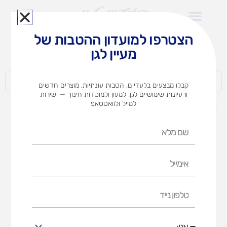
ילוג
תוכן
הצטרפו למועדון ההטבות של
לצוותי הוראה במוסדות חינוך וגני ילדים​
מעיין לגן
חברות | ארגונים | עסקים | פרטיים
קבלו מבצעים בלעדיים, הטבות עונתיות, מוצרים חדשים
ורעיונות שימושיים לגן, למעון ולמוסדות חינוך — ישירות
למייל ולוואטסאפ
דף הבית
מוצרים
סט חבלי פעילות
שם
מלא
אימייל
טלפון
נייד
אני