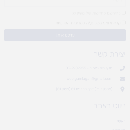
להירשם לחדשות של מעיין לגן
קראתי ואני מסכים\ה ל
מדיניות הפרטיות
עדכנו אותי!
יצירת קשר
סניף בית נחמיה - 03-9702955
web.gamlagan@gmail.com
(מחסן לוגי`) דרך הכלנית 81 (משק 81)
ניווט באתר
ראשי