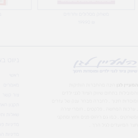
משחק מסלולים וחרוזים
ב
199.90
₪
ניווט ב
ראשי
המעיין לגן
הינה מהחברות הותיקות
מאמרים
והמובילות בתחום שיווק הציוד לגני ילדים
צור קשר
ומוסדות חינוך , לחברה מבחר ענק של עזרים
תקנון האת
, ערכות המחשה , פלקטים , חומרי יצירה
שאלות ותש
ומשחקים , כמו גם ריהוט פנים וחוץ ומתקני
מדיניות פר
חצר המיועדים לגיל הרך .
מדיניות ה