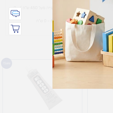
משלוח חינם עם שליח עד הבית תוך 7 ימי עסקים (בקנייה מעל 450 ש"ח ) – 0
ת נחמיה – (מחסן לוגי`) דרך
הכלנית 81 – 0 ש"ח
המחיר
המחיר
Sale!
המקורי
הנוכחי
היה:
הוא:
17.90 ₪.
19.90 ₪.