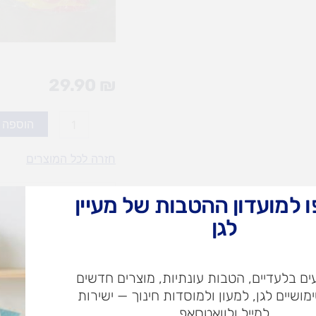
29.90
₪
כמות
הוספה 
של
סט
חזרה לכל המוצרים
כפות
(20)
עד 3 תשלומים בכרטיס אשראי
 למועדון ההטבות של מעיין
לחצר
לגן
הגן
עלות
עלו
משלוח​
חרי
ם בלעדיים, הטבות עונתיות, מוצרים חדשים
ימושיים לגן, למעון ולמוסדות חינוך — ישירות
למייל ולוואטסאפ