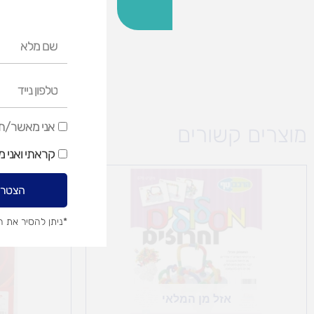
שם
מלא
טלפון
נייד
אני
אני מאשר/ת ק
מוצרים קשורים
מאשר/ת
קראתי ואני 
קבלת
דיוור
הצטרפ
שיווקי
*ניתן להסיר את 
אזל מן המלאי