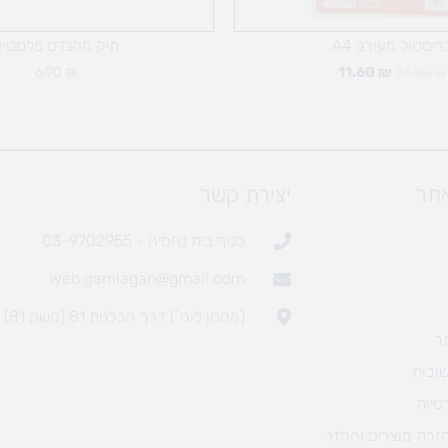
ריסטול מעורב A4
תיק מהנדס פלסטיק
6.90
₪
11.60
₪
14.50
₪
אתר
יצירת קשר
סניף בית נחמיה - 03-9702955
web.gamlagan@gmail.com
(מחסן לוגי`) דרך הכלנית 81 (משק 81)
ר
ובות
טיות
חזרת מוצרים והחזר