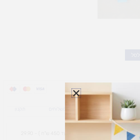
לסל
ת משלוח למוצרי
מדיניות משלוחים
תקנון
גי נפח ​
והחזרות
משלוח עם שליח עד הבית תוך 7 ימי עסקים (בקנייה עד 450 ש"ח ) – 29.90