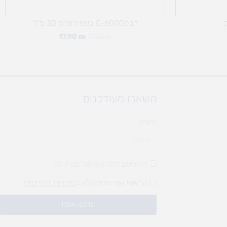
דבקE-6000 בשפורפרת 30 מ"ל
17.90
₪
19.90
₪
השארו מעודכנים
אימייל
להירשם לחדשות של מעיין לגן
קראתי ואני מסכים\ה ל
מדיניות הפרטיות
עדכנו אותי!