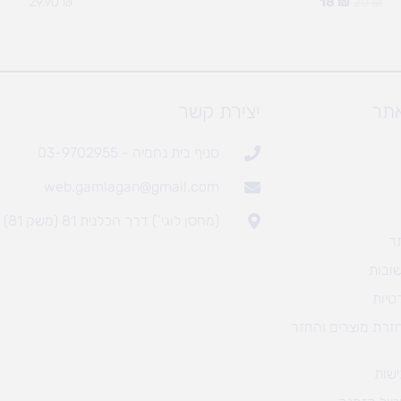
29.90
₪
18
₪
20
₪
אתר
יצירת קשר
סניף בית נחמיה - 03-9702955
web.gamlagan@gmail.com
(מחסן לוגי`) דרך הכלנית 81 (משק 81)
ר
ובות
טיות
חזרת מוצרים והחזר
שות