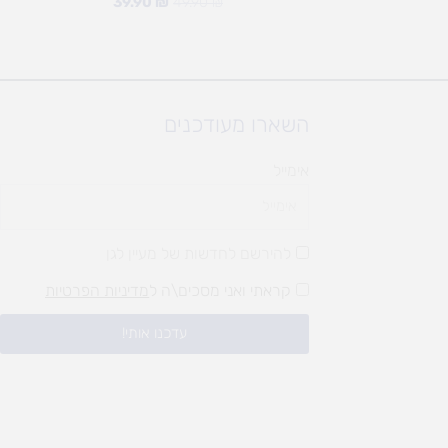
39.90
₪
49.90
₪
השארו מעודכנים
אימייל
להירשם לחדשות של מעיין לגן
קראתי ואני מסכים\ה ל
מדיניות הפרטיות
עדכנו אותי!