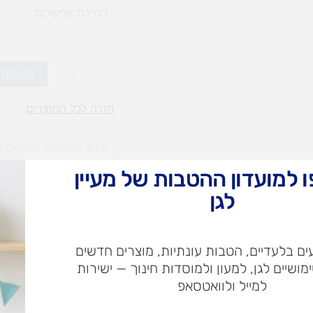
סט
כפתורי
מגנט
12
הוספה 
יח'
(אופציות
חזרה לכל המוצרים
לבחירה)
עד 3 תשלומים בכרטיס אשראי
 למועדון ההטבות של מעיין
עלות
עלו
לגן
משלוח​
חרי
ם בלעדיים, הטבות עונתיות, מוצרים חדשים
ימושיים לגן, למעון ולמוסדות חינוך — ישירות
ש"ח
למייל ולוואטסאפ
ש"ח