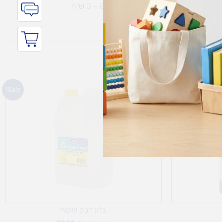
ת נחמיה – (מחסן לוגי`) דרך
הכלנית 81 – 0 ש"ח
המחיר
המחיר
Sale!
המקורי
הנוכחי
היה:
הוא:
39.90 ₪.
49.90 ₪.
גלון דבק שקוף