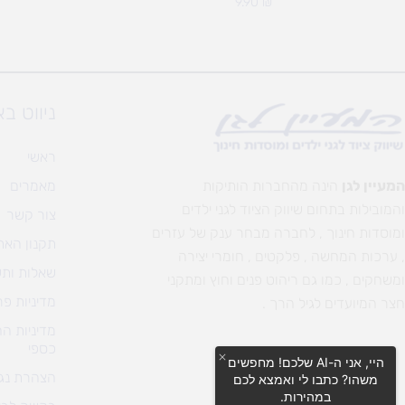
9.90
₪
ניווט ב
ראשי
המעיין לגן
הינה מהחברות הותיקות
מאמרים
והמובילות בתחום שיווק הציוד לגני ילדים
צור קשר
ומוסדות חינוך , לחברה מבחר ענק של עזרים
תקנון האת
, ערכות המחשה , פלקטים , חומרי יצירה
שאלות ותש
ומשחקים , כמו גם ריהוט פנים וחוץ ומתקני
מדיניות פר
חצר המיועדים לגיל הרך .
מדיניות ה
כספי
היי, אני ה-AI שלכם! מחפשים
הצהרת נגי
משהו? כתבו לי ואמצא לכם
במהירות.