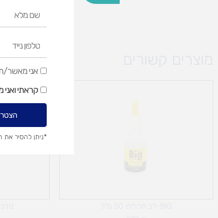
שם
מלא
טלפון
נייד
מוצרים קשורים
אני
אני מאשר/ת ק
מאשר/ת
קראתי ואני 
קבלת
דיוור
הצטרפ
שיווקי
*ניתן להסיר את 
BIG-רב תכליתי 50 מ"ל
מדביכל