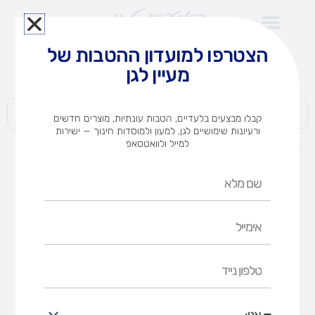
ילוג
תוכן
הצטרפו למועדון ההטבות של
לצוותי הוראה במוסדות חינוך וגני ילדים​
מעיין לגן
חברות | ארגונים | עסקים | פרטיים
קבלו מבצעים בלעדיים, הטבות עונתיות, מוצרים חדשים
ורעיונות שימושיים לגן, למעון ולמוסדות חינוך — ישירות
למייל ולוואטסאפ
דף הבית
מוצרים
סט מקלות מקצב
שם
מלא
אימייל
טלפון
נייד
אני