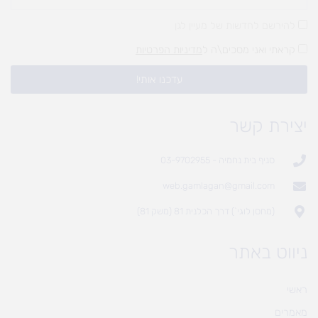
להירשם לחדשות של מעיין לגן
קראתי ואני מסכים\ה ל
מדיניות הפרטיות
עדכנו אותי!
יצירת קשר
סניף בית נחמיה - 03-9702955
web.gamlagan@gmail.com
(מחסן לוגי`) דרך הכלנית 81 (משק 81)
ניווט באתר
ראשי
מאמרים