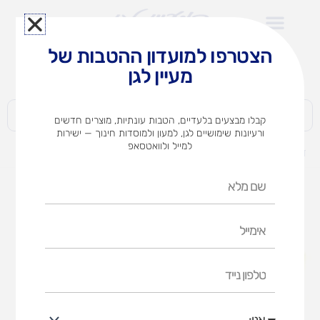
ילוג
תוכן
הצטרפו למועדון ההטבות של
לצוותי הוראה במוסדות חינוך וגני ילדים​
מעיין לגן
חברות | ארגונים | עסקים | פרטיים
קבלו מבצעים בלעדיים, הטבות עונתיות, מוצרים חדשים
ורעיונות שימושיים לגן, למעון ולמוסדות חינוך — ישירות
למייל ולוואטסאפ
דף הבית
מוצרים
סט נייר זוהר
שם
מלא
אימייל
טלפון
נייד
אני