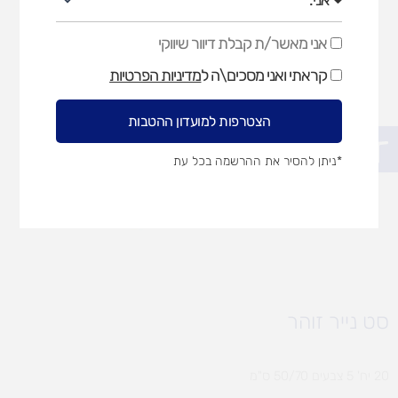
אני מאשר/ת קבלת דיוור שיווקי
אני
מאשר/ת
קראתי ואני מסכים\ה ל
מדיניות הפרטיות
קבלת
דיוור
שיווקי
הצטרפות למועדון ההטבות
פתח סרגל נגישות
*ניתן להסיר את ההרשמה בכל עת
סט נייר זוהר
20 יח' 5 צבעים 50/70 ס"מ