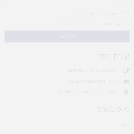
להירשם לחדשות של מעיין לגן
קראתי ואני מסכים\ה ל
מדיניות הפרטיות
עדכנו אותי!
יצירת קשר
סניף בית נחמיה - 03-9702955
web.gamlagan@gmail.com
(מחסן לוגי`) דרך הכלנית 81 (משק 81)
ניווט באתר
ראשי