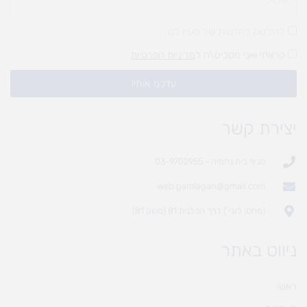
להירשם לחדשות של מעיין לגן
קראתי ואני מסכים\ה ל
מדיניות הפרטיות
עדכנו אותי!
יצירת קשר
סניף בית נחמיה - 03-9702955
web.gamlagan@gmail.com
(מחסן לוגי`) דרך הכלנית 81 (משק 81)
ניווט באתר
ראשי