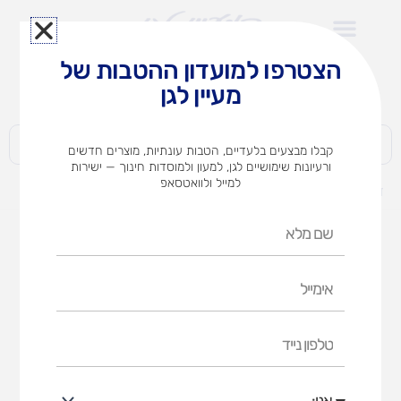
ילוג
תוכן
הצטרפו למועדון ההטבות של
לצוותי הוראה במוסדות חינוך וגני ילדים​
מעיין לגן
חברות | ארגונים | עסקים | פרטיים
קבלו מבצעים בלעדיים, הטבות עונתיות, מוצרים חדשים
ורעיונות שימושיים לגן, למעון ולמוסדות חינוך — ישירות
למייל ולוואטסאפ
דף הבית
מוצרים
סט ריבועי מגנט
שם
מלא
אימייל
טלפון
נייד
אני