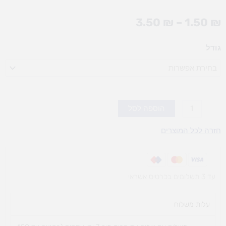
טווח
3.50
₪
–
1.50
₪
מחירים:
כמות
גודל
עד
של
מכחול
עץ
בודד
(אופציות
הוספה לסל
לבחירה)
חזרה לכל המוצרים
עד 3 תשלומים בכרטיס אשראי
עלות משלוח​