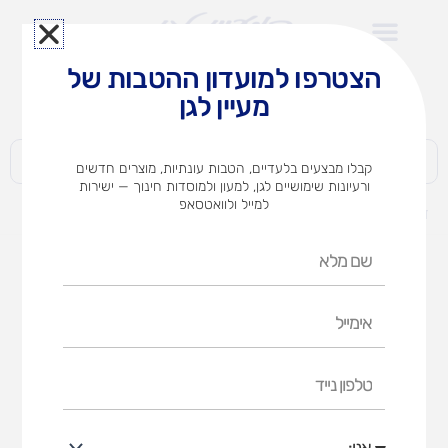
ילוג
תוכן
הצטרפו למועדון ההטבות של
לצוותי הוראה במוסדות חינוך וגני ילדים​
מעיין לגן
חברות | ארגונים | עסקים | פרטיים
קבלו מבצעים בלעדיים, הטבות עונתיות, מוצרים חדשים
ורעיונות שימושיים לגן, למעון ולמוסדות חינוך — ישירות
למייל ולוואטסאפ
דף הבית
מוצרים
מכחול עץ בודד (אופציות לבחירה)
שם
מלא
אימייל
טלפון
נייד
אני