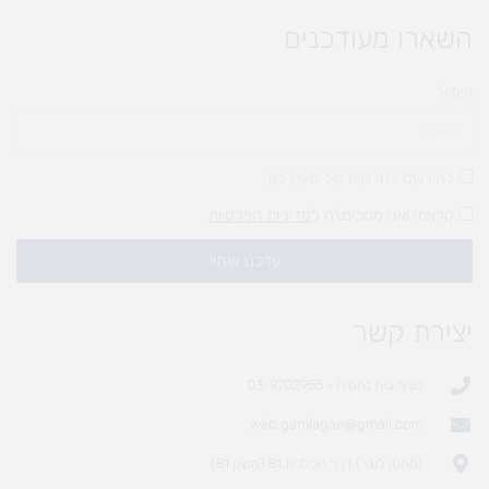
השארו מעודכנים
אימייל
להירשם לחדשות של מעיין לגן
קראתי ואני מסכים\ה ל
מדיניות הפרטיות
עדכנו אותי!
יצירת קשר
סניף בית נחמיה - 03-9702955
web.gamlagan@gmail.com
(מחסן לוגי`) דרך הכלנית 81 (משק 81)