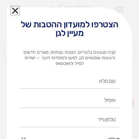
ילוג
תוכן
הצטרפו למועדון ההטבות של
לצוותי הוראה במוסדות חינוך וגני ילדים​
מעיין לגן
חברות | ארגונים | עסקים | פרטיים
קבלו מבצעים בלעדיים, הטבות עונתיות, מוצרים חדשים
ורעיונות שימושיים לגן, למעון ולמוסדות חינוך — ישירות
למייל ולוואטסאפ
דף הבית
מוצרים
סט 4 קורות שיווי משקל
שם
מלא
אימייל
טלפון
נייד
אני