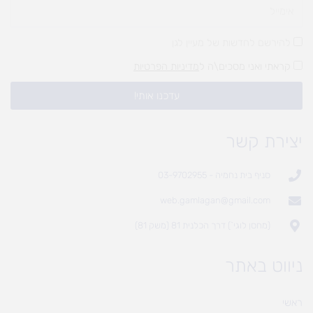
להירשם לחדשות של מעיין לגן
קראתי ואני מסכים\ה ל
מדיניות הפרטיות
עדכנו אותי!
יצירת קשר
סניף בית נחמיה - 03-9702955
web.gamlagan@gmail.com
(מחסן לוגי`) דרך הכלנית 81 (משק 81)
ניווט באתר
ראשי