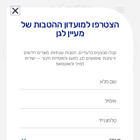
ילוג
תוכן
הצטרפו למועדון ההטבות של
לצוותי הוראה במוסדות חינוך וגני ילדים​
מעיין לגן
חברות | ארגונים | עסקים | פרטיים
קבלו מבצעים בלעדיים, הטבות עונתיות, מוצרים חדשים
ורעיונות שימושיים לגן, למעון ולמוסדות חינוך — ישירות
למייל ולוואטסאפ
דף הבית
מוצרים
סיכות שדכן מס' 10
שם
מלא
אימייל
טלפון
נייד
אני