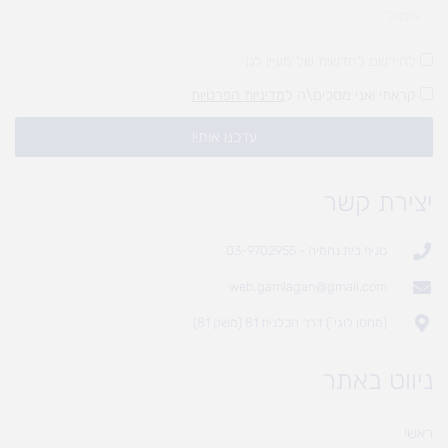
להירשם לחדשות של מעיין לגן
קראתי ואני מסכים\ה ל
מדיניות הפרטיות
עדכנו אותי!
יצירת קשר
סניף בית נחמיה - 03-9702955
web.gamlagan@gmail.com
(מחסן לוגי`) דרך הכלנית 81 (משק 81)
ניווט באתר
ראשי