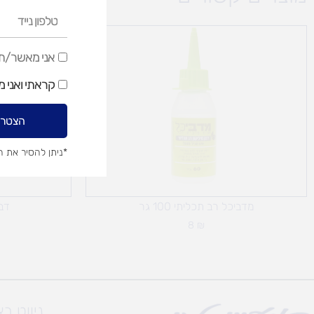
טלפון
נייד
אני
אני מאשר/ת ק
מאשר/ת
קראתי ואני 
קבלת
דיוור
הצטרפ
שיווקי
*ניתן להסיר את 
מדביכל רב תכליתי 100 גר
דבק 
8
₪
ניווט ב