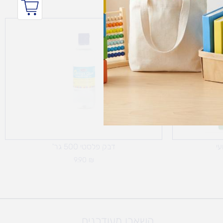
י
דבק פלסטי 500 גר'
9.90
₪
השארו מעודכנים