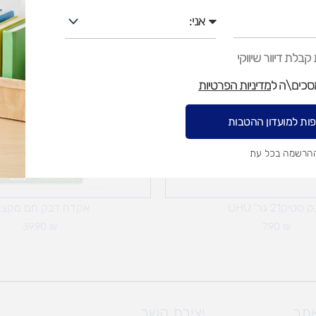
אני
בלת דיוור שיווקי
מסכים\ה ל
מדיניות הפרטיות
ות למועדון ההטבות
ההרשמה בכל עת
סטיק21 גר' UHU
אקדח דבק חם מקצוע
39.90
₪
7.90
₪
אתר
יצירת קשר