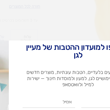
סינר
חזרה לכל המוצרים
שמשונית
עד 3 תשלומים בכרטיס אשראי
עלות
עלו
משלוח​
חרי
 למועדון ההטבות של מעיין
לגן
ש"ח
ם בלעדיים, הטבות עונתיות, מוצרים חדשים
ש"ח
ימושיים לגן, למעון ולמוסדות חינוך — ישירות
איסוף עצמי בי
למייל ולוואטסאפ
אימייל