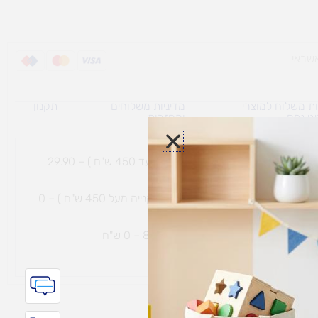
ת משלוח למוצרי
מדיניות משלוחים
תקנון
גי נפח ​
והחזרות
משלוח עם שליח עד הבית תוך 7 ימי עסקים (בקנייה עד 450 ש"ח ) – 29.90
משלוח חינם עם שליח עד הבית תוך 7 ימי עסקים (בקנייה מעל 450 ש"ח ) – 0
ת נחמיה – (מחסן לוגי`) דרך
הכלנית 81 – 0 ש"ח