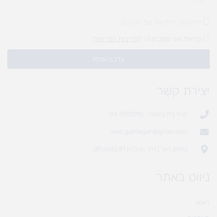
להירשם לחדשות של מעיין לגן
קראתי ואני מסכים\ה ל
מדיניות הפרטיות
עדכנו אותי!
יצירת קשר
סניף בית נחמיה - 03-9702955
web.gamlagan@gmail.com
(מחסן לוגי`) דרך הכלנית 81 (משק 81)
ניווט באתר
ראשי