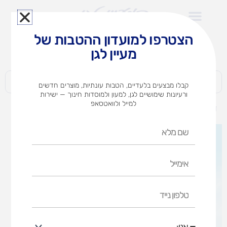
ילוג
תוכן
הצטרפו למועדון ההטבות של
לצוותי הוראה במוסדות חינוך וגני ילדים​
מעיין לגן
חברות | ארגונים | עסקים | פרטיים
קבלו מבצעים בלעדיים, הטבות עונתיות, מוצרים חדשים
ורעיונות שימושיים לגן, למעון ולמוסדות חינוך — ישירות
למייל ולוואטסאפ
דף הבית
מוצרים
סמל המדינה
שם
מלא
אימייל
טלפון
נייד
אני