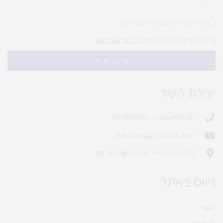
להירשם לחדשות של מעיין לגן
קראתי ואני מסכים\ה ל
מדיניות הפרטיות
עדכנו אותי!
יצירת קשר
סניף בית נחמיה - 03-9702955
web.gamlagan@gmail.com
(מחסן לוגי`) דרך הכלנית 81 (משק 81)
ניווט באתר
ראשי