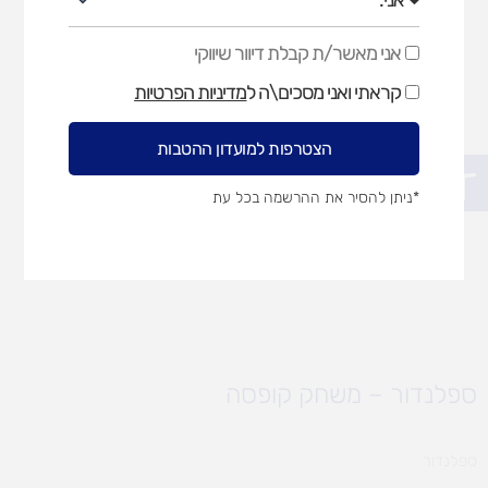
אני מאשר/ת קבלת דיוור שיווקי
אני
מאשר/ת
קראתי ואני מסכים\ה ל
מדיניות הפרטיות
קבלת
דיוור
שיווקי
הצטרפות למועדון ההטבות
פתח סרגל נגישות
*ניתן להסיר את ההרשמה בכל עת
ספלנדור – משחק קופסה
ספלנדור