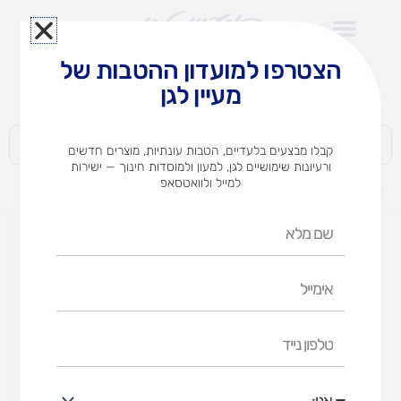
ילוג
תוכן
הצטרפו למועדון ההטבות של
לצוותי הוראה במוסדות חינוך וגני ילדים​
מעיין לגן
חברות | ארגונים | עסקים | פרטיים
קבלו מבצעים בלעדיים, הטבות עונתיות, מוצרים חדשים
ורעיונות שימושיים לגן, למעון ולמוסדות חינוך — ישירות
למייל ולוואטסאפ
דף הבית
מוצרים
ספלנדור – משחק קופסה
שם
מלא
אימייל
טלפון
נייד
אני