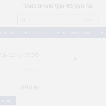
גלו מעל 45 אלף מוצרים באתר
משחקים וצעצועים
נושא נלמד
גימבורי ו
ספסל עץ צבעוני
90792049
290
₪
כמות
הוספה 
של