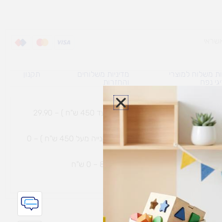
ת משלוח למוצרי
מדיניות משלוחים
תקנון
גי נפח ​
והחזרות
משלוח עם שליח עד הבית תוך 7 ימי עסקים (בקנייה עד 450 ש"ח ) – 29.90
משלוח חינם עם שליח עד הבית תוך 7 ימי עסקים (בקנייה מעל 450 ש"ח ) – 0
ת נחמיה – (מחסן לוגי`) דרך
הכלנית 81 – 0 ש"ח