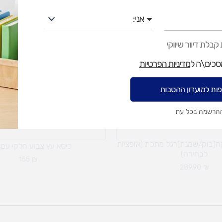
אני
בלת דיוור שיווקי
מסכים\ה ל
מדיניות הפרטיות
ות למועדון ההטבות
ההרשמה בכל עת
קה(בוק/שמנת)רגל מתכת (אופציות
כיסא עץ צבוע חלקי עם י
לבחירה)
155
₪
289.90
₪