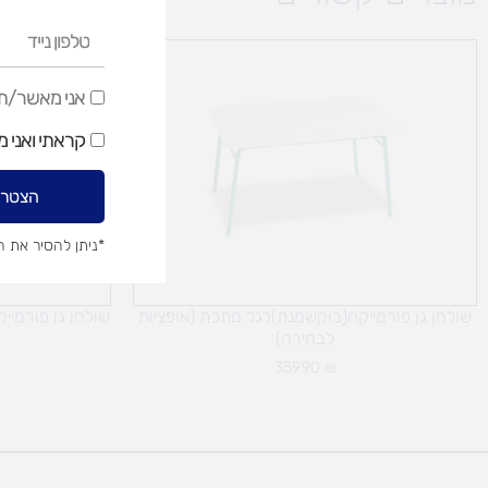
טלפון
נייד
אני
אני מאשר/ת ק
מאשר/ת
קראתי ואני 
קבלת
דיוור
הצטרפ
שיווקי
*ניתן להסיר את 
שולחן גן פורמייקה(בוקשמנת)רגל מתכת (אופציות
שולחן גן פורמיי
לבחירה)
359.90
₪