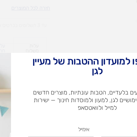
ספסל
חזרה לכל המוצרים
עץ
צבעוני
עד 3 תשלומים בכרטיס אשראי
עלות
עלו
משלוח​
חרי
 למועדון ההטבות של מעיין
לגן
ש"ח
ם בלעדיים, הטבות עונתיות, מוצרים חדשים
ש"ח
ימושיים לגן, למעון ולמוסדות חינוך — ישירות
איסוף עצמי בי
למייל ולוואטסאפ
אימייל