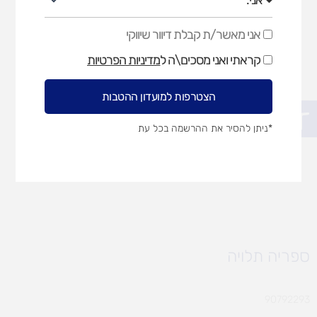
אני מאשר/ת קבלת דיוור שיווקי
אני
מאשר/ת
קראתי ואני מסכים\ה ל
מדיניות הפרטיות
קבלת
דיוור
שיווקי
הצטרפות למועדון ההטבות
פתח סרגל נגישות
*ניתן להסיר את ההרשמה בכל עת
ספריה תלויה
90792293