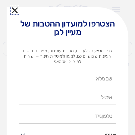
ילוג
תוכן
הצטרפו למועדון ההטבות של
לצוותי הוראה במוסדות חינוך וגני ילדים​
מעיין לגן
חברות | ארגונים | עסקים | פרטיים
קבלו מבצעים בלעדיים, הטבות עונתיות, מוצרים חדשים
ורעיונות שימושיים לגן, למעון ולמוסדות חינוך — ישירות
למייל ולוואטסאפ
דף הבית
מוצרים
ספריה תלויה
שם
מלא
אימייל
טלפון
נייד
אני