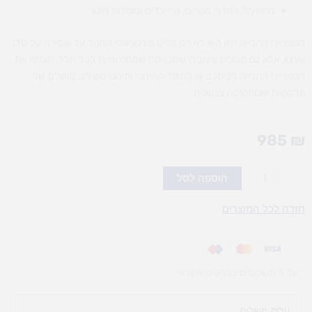
מתאימה לחללי מגורים, גני ילדים ומוסדות חינוך
הספרייה התלויה הזו היא לא רק פריט פונקציונלי המקל על שמירה על סדר
וארגון, אלא גם תוספת עיצובית שמכניסה שמחה וחיות לכל חלל. הוסיפו את
הספרייה התלויה לביתכם או למוסד החינוכי ותיהנו משילוב מושלם של
פרקטיות ואסתטיקה צבעונית.
985
₪
כמות
הוספה לסל
של
ספריה
חזרה לכל המוצרים
תלויה
עד 3 תשלומים בכרטיס אשראי
עלות משלוח​