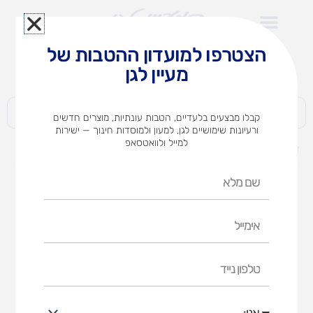
ילוג
תוכן
הצטרפו למועדון ההטבות של
לצוותי הוראה במוסדות חינוך וגני ילדים​
מעיין לגן
חברות | ארגונים | עסקים | פרטיים
קבלו מבצעים בלעדיים, הטבות עונתיות, מוצרים חדשים
ורעיונות שימושיים לגן, למעון ולמוסדות חינוך — ישירות
למייל ולוואטסאפ
דף הבית
מוצרים
עגלת בוץ 4 מיכלים
שם
מלא
אימייל
טלפון
נייד
אני