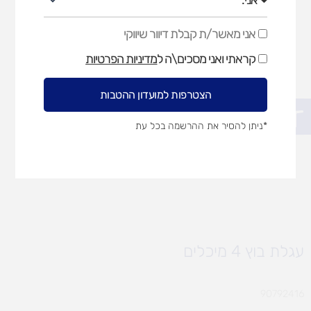
אני מאשר/ת קבלת דיוור שיווקי
אני
מאשר/ת
קראתי ואני מסכים\ה ל
מדיניות הפרטיות
קבלת
דיוור
שיווקי
הצטרפות למועדון ההטבות
פתח סרגל נגישות
*ניתן להסיר את ההרשמה בכל עת
עגלת בוץ 4 מיכלים
90792416