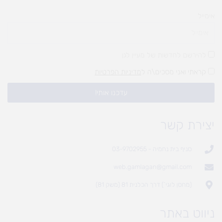
אימייל
להירשם לחדשות של מעיין לגן
קראתי ואני מסכים\ה ל
מדיניות הפרטיות
עדכנו אותי!
יצירת קשר
סניף בית נחמיה - 03-9702955
web.gamlagan@gmail.com
(מחסן לוגי`) דרך הכלנית 81 (משק 81)
ניווט באתר