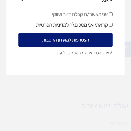
אני מאשר/ת קבלת דיוור שיווקי
אני
מאשר/ת
קראתי ואני מסכים\ה ל
מדיניות הפרטיות
קבלת
דיוור
שיווקי
הצטרפות למועדון ההטבות
פתח סרגל נגישות
*ניתן להסיר את ההרשמה בכל עת
עגלת ייבוש ציורים
90792374