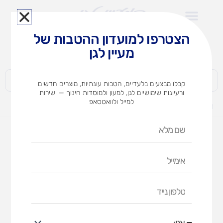
ילוג
תוכן
הצטרפו למועדון ההטבות של
לצוותי הוראה במוסדות חינוך וגני ילדים​
מעיין לגן
חברות | ארגונים | עסקים | פרטיים
קבלו מבצעים בלעדיים, הטבות עונתיות, מוצרים חדשים
ורעיונות שימושיים לגן, למעון ולמוסדות חינוך — ישירות
למייל ולוואטסאפ
דף הבית
מוצרים
עגלת ייבוש ציורים
שם
מלא
אימייל
טלפון
נייד
אני