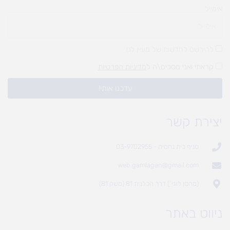
אימייל
להירשם לחדשות של מעיין לגן
קראתי ואני מסכים\ה ל
מדיניות הפרטיות
עדכנו אותי!
יצירת קשר
סניף בית נחמיה - 03-9702955
web.gamlagan@gmail.com
(מחסן לוגי`) דרך הכלנית 81 (משק 81)
ניווט באתר