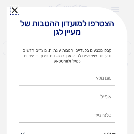
ילוג
תוכן
הצטרפו למועדון ההטבות של
לצוותי הוראה במוסדות חינוך וגני ילדים​
מעיין לגן
חברות | ארגונים | עסקים | פרטיים
קבלו מבצעים בלעדיים, הטבות עונתיות, מוצרים חדשים
ורעיונות שימושיים לגן, למעון ולמוסדות חינוך — ישירות
למייל ולוואטסאפ
דף הבית
מוצרים
עגלת מזרנים מחולקת
שם
מלא
אימייל
טלפון
נייד
אני