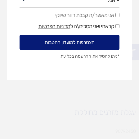
אני מאשר/ת קבלת דיוור שיווקי
אני
מאשר/ת
קראתי ואני מסכים\ה ל
מדיניות הפרטיות
קבלת
דיוור
שיווקי
הצטרפות למועדון ההטבות
פתח סרגל נגישות
*ניתן להסיר את ההרשמה בכל עת
עגלת מזרנים מחולקת
90792450