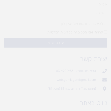
אימייל
להירשם לחדשות של מעיין לגן
קראתי ואני מסכים\ה ל
מדיניות הפרטיות
עדכנו אותי!
יצירת קשר
סניף בית נחמיה - 03-9702955
web.gamlagan@gmail.com
(מחסן לוגי`) דרך הכלנית 81 (משק 81)
ניווט באתר