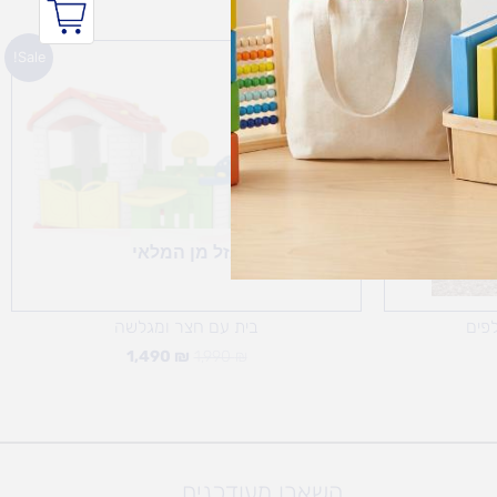
המחיר
המחיר
Sale!
המקורי
הנוכחי
היה:
הוא:
1,490 ₪.
1,990 ₪.
אזל מן המלאי
לפים
בית עם חצר ומגלשה
1,490
₪
1,990
₪
השארו מעודכנים