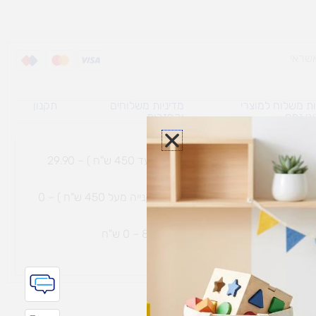
ת משלוח למוצרי
מדיניות משלוחים
תקנון
גי נפח ​
והחזרות
משלוח עם שליח עד הבית תוך 7 ימי עסקים (בקנייה עד 450 ש"ח ) – 29.90
משלוח חינם עם שליח עד הבית תוך 7 ימי עסקים (בקנייה מעל 450 ש"ח ) – 0
ת נחמיה – (מחסן לוגי`) דרך
הכלנית 81 – 0 ש"ח