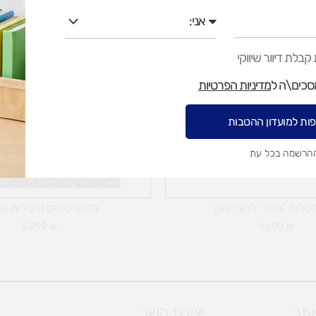
אני
בלת דיוור שיווקי
מסכים\ה ל
מדיניות הפרטיות
ות למועדון ההטבות
ההרשמה בכל עת
עילות `פבר` לחצר הגן
מתקן טיפוס ופעילות א
5,299
₪
1,690
₪
אתר
יצירת קשר