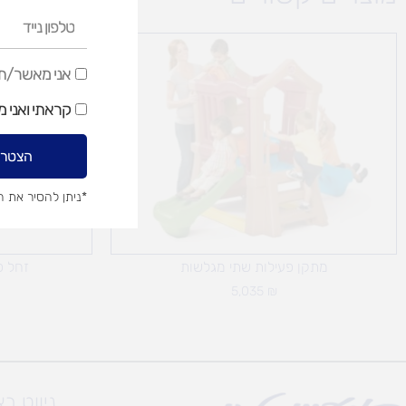
טלפון
נייד
אני
אני מאשר/ת ק
מאשר/ת
קראתי ואני 
קבלת
דיוור
הצטרפ
שיווקי
*ניתן להסיר את 
מתקן פעילות שתי מגלשות
זחל פ
5,035
₪
ניווט ב