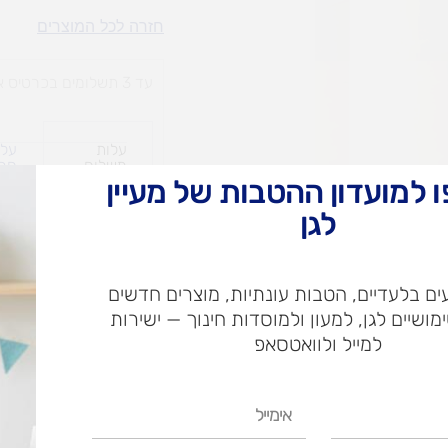
עגלת
חזרה לכל המוצרים
סופר
עד 3 תשלומים בכרטיס אשראי
עלות
עלו
משלוח​
חרי
 למועדון ההטבות של מעיין
לגן
ש"ח
ם בלעדיים, הטבות עונתיות, מוצרים חדשים
ש"ח
ימושיים לגן, למעון ולמוסדות חינוך — ישירות
איסוף עצמי בי
למייל ולוואטסאפ
אימייל